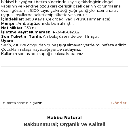
bitkisel bir yağdır. Üretim sürecinde kayısı çekirdeğinin doğal
yapısının ve kendine özgü karakteristik özelliklerinin korunmasına
özen gösterilir. %100 kayısı çekirdeği yağı içeriğiyle hazırlanarak
uygun koşullarda paketlenip tüketiciye sunulur.
İçindekiler:
%100 Kayısı Çekirdeği Yağı (Prunus armeniaca)
Menşei:
Ambalaj üzerinde belirtilmiştir.
Net Miktar:
250 ml
İşletme Kayıt Numarası:
TR-34-K-014562
Son Tüketim Tarihi:
Ambalaj üzerinde belirtilmiştir.
Uyarı:
Serin, kuru ve doğrudan güneş ışığı almayan yerde muhafaza ediniz.
Çocukların ulaşamayacağı yerde saklayınız.
Kullanım sonrasında kapağını sıkıca kapatınız.
Gönder
Bakbu Natural
Bakbunatural; Organik Ve Kaliteli