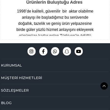
Ürünlerin Buluştuğu Adres
1998’de kaliteli, güvenilir bir aktar olabilme
anlayışı ile başladığımız bu serüvende
doğallık, tazelik ve geniş ürün yelpazesine
birde güler yüzlü hizmet anlayışını ekleyerek
günümüze kadar gelen Türkiyen’in ödüllü
aktarları arasına giren Çengelköy
Baharatçısı, şimdide Bakbunatural ailesi
olarak online mağazamız ile hizmet
vermekteyiz.
Müşteri memnuniyeti
KURUMSAL
odaklı,eğitimli ve tecrübeli uzman kadromuz
ile hijyen ve üstün kalite standartlarını ön
MÜŞTERİ HİZMETLERİ
planda tutarak Çengelköy mağazamızda
yakaladığımız başarıyı online olarak
SÖZLEŞMELER
bakbunatural.com güvencesi ile devam
ettirmekteyiz.
BLOG
Online aktarınız bir tık ile kapınızda …