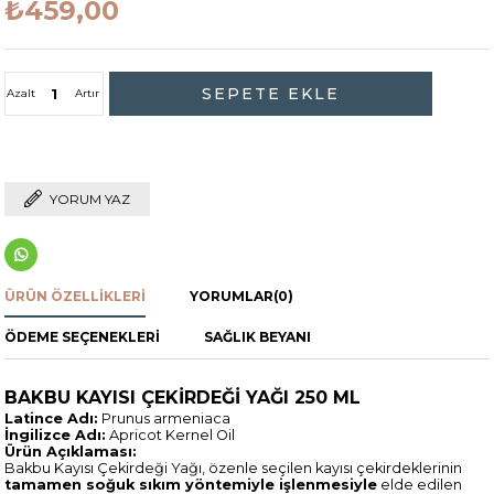
₺459,00
Azalt
Artır
YORUM YAZ
ÜRÜN ÖZELLIKLERI
YORUMLAR
(0)
ÖDEME SEÇENEKLERI
SAĞLIK BEYANI
BAKBU KAYISI ÇEKİRDEĞİ YAĞI 250 ML
Latince Adı:
Prunus armeniaca
İngilizce Adı:
Apricot Kernel Oil
Ürün Açıklaması:
Bakbu Kayısı Çekirdeği Yağı, özenle seçilen kayısı çekirdeklerinin
tamamen soğuk sıkım yöntemiyle işlenmesiyle
elde edilen