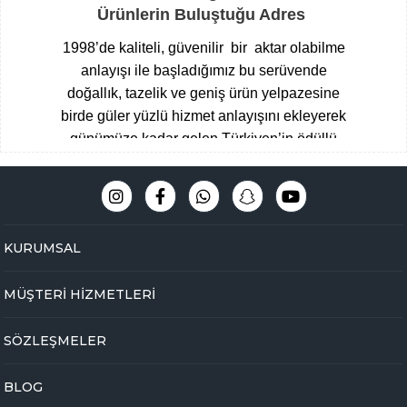
Ürünlerin Buluştuğu Adres
1998’de kaliteli, güvenilir bir aktar olabilme
anlayışı ile başladığımız bu serüvende
doğallık, tazelik ve geniş ürün yelpazesine
birde güler yüzlü hizmet anlayışını ekleyerek
günümüze kadar gelen Türkiyen’in ödüllü
aktarları arasına giren Çengelköy
Baharatçısı, şimdide Bakbunatural ailesi
olarak online mağazamız ile hizmet
vermekteyiz.
Müşteri memnuniyeti
KURUMSAL
odaklı,eğitimli ve tecrübeli uzman kadromuz
ile hijyen ve üstün kalite standartlarını ön
MÜŞTERİ HİZMETLERİ
planda tutarak Çengelköy mağazamızda
yakaladığımız başarıyı online olarak
SÖZLEŞMELER
bakbunatural.com güvencesi ile devam
ettirmekteyiz.
BLOG
Online aktarınız bir tık ile kapınızda …