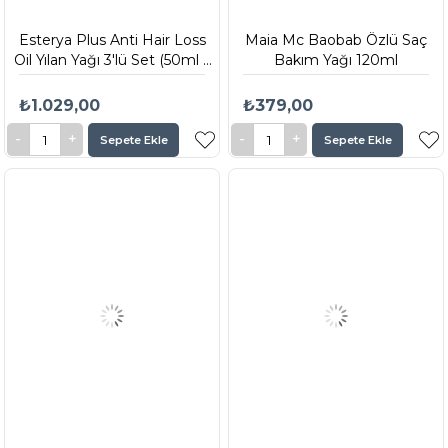
Esterya Plus Anti Hair Loss
Maia Mc Baobab Özlü Saç
Oil Yılan Yağı 3'lü Set (50ml x
Bakım Yağı 120ml
3)
₺1.029,00
₺379,00
Sepete Ekle
Sepete Ekle