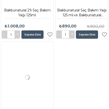
Bakbunatural 2'li Saç Bakım
Bakbunatural Saç Bakım Yağı
Yağı 125ml.
125 ml.ve Bakbunatural
Kırmızı Yosunlu Ginseng Özlü
Şampuan 440 ml.
₺1.008,00
₺890,00
₺900,00
Sepete Ekle
Sepete Ekle