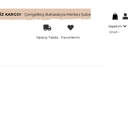
İZ KARGO!
- Çengelköy Baharatçısı Merkez Şube
Sepetim
Ürün
Sipariş Takibi
Favorilerim