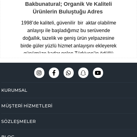
Bakbunatural; Organik Ve Kaliteli
Ürünlerin Buluştuğu Adres
1998’de kaliteli, güvenilir bir aktar olabilme
anlayışı ile başladığımız bu serüvende
doğallık, tazelik ve geniş ürün yelpazesine
birde güler yüzlü hizmet anlayışını ekleyerek
günümüze kadar gelen Türkiyen’in ödüllü
aktarları arasına giren Çengelköy
Baharatçısı, şimdide Bakbunatural ailesi
olarak online mağazamız ile hizmet
vermekteyiz.
Müşteri memnuniyeti
KURUMSAL
odaklı,eğitimli ve tecrübeli uzman kadromuz
ile hijyen ve üstün kalite standartlarını ön
MÜŞTERİ HİZMETLERİ
planda tutarak Çengelköy mağazamızda
yakaladığımız başarıyı online olarak
SÖZLEŞMELER
bakbunatural.com güvencesi ile devam
ettirmekteyiz.
BLOG