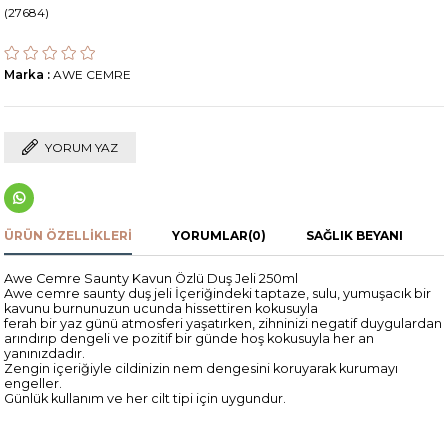
(27684)
Marka
:
AWE CEMRE
YORUM YAZ
ÜRÜN ÖZELLIKLERI
YORUMLAR
(0)
SAĞLIK BEYANI
Awe Cemre Saunty Kavun Özlü Duş Jeli 250ml
Awe cemre saunty duş jeli İçeriğindeki taptaze, sulu, yumuşacık bir
kavunu burnunuzun ucunda hissettiren kokusuyla
ferah bir yaz günü atmosferi yaşatırken, zihninizi negatif duygulardan
arındırıp dengeli ve pozitif bir günde hoş kokusuyla her an
yanınızdadır.
Zengin içeriğiyle cildinizin nem dengesini koruyarak kurumayı
engeller.
Günlük kullanım ve her cilt tipi için uygundur.