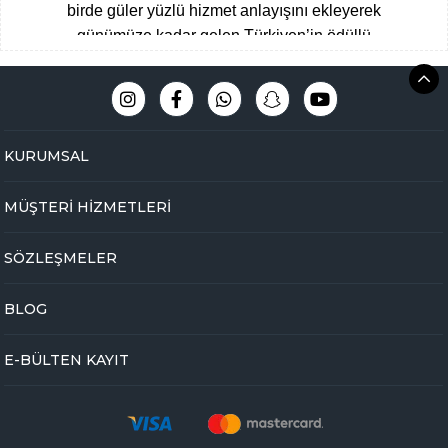
birde güler yüzlü hizmet anlayışını ekleyerek
günümüze kadar gelen Türkiyen’in ödüllü
aktarları arasına giren Çengelköy
Baharatçısı, şimdide Bakbunatural ailesi
olarak online mağazamız ile hizmet
vermekteyiz.
Müşteri memnuniyeti
KURUMSAL
odaklı,eğitimli ve tecrübeli uzman kadromuz
ile hijyen ve üstün kalite standartlarını ön
MÜŞTERİ HİZMETLERİ
planda tutarak Çengelköy mağazamızda
yakaladığımız başarıyı online olarak
SÖZLEŞMELER
bakbunatural.com güvencesi ile devam
ettirmekteyiz.
BLOG
Online aktarınız bir tık ile kapınızda …
Yöresel gıdalardan
, zamanında toplanan
E-BÜLTEN KAYIT
bitkilere
,
arı ürünlerinden
,
baharat
çeşitlerine
,
glutensiz gıdalardan
,
taptaze
kuruyemişlere
,
kurutulmuş meyvelerden
,
nefis
lokum çeşitlerine
,
bitkisel form
ve