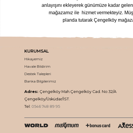
anlayışını ekleyerek günümüze kadar gelen T
mağazamız ile hizmet vermekteyiz.
Müşt
planda tutarak Çengelköy mağazam
Yöresel gıdalardan
, zamanında top
kurutulmuş meyvelerden
, nefis
loku
KURUMSAL
,
inceltici
,
sıkışlaştırıcı kremlere
,
doğal k
Hikayemiz
doğal ve en taze haliyle kalit
Havale Bildirim
En 
Destek Talepleri
Banka Bilgilerimiz
Üstelik ücretsiz kargo
Adres:
Çengelköy Mah.Çengelköy Cad. No:32/A
Çengelköy/Üsküdar/İST.
Tel:
0546 748 89 95
Tüm siparişleriniz