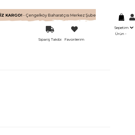
İZ KARGO!
- Çengelköy Baharatçısı Merkez Şube
Sepetim
Ürün
Sipariş Takibi
Favorilerim