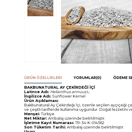
ÜRÜN ÖZELLIKLERI
YORUMLAR
(0)
ÖDEME S
BAKBUNATURAL AY ÇEKİRDEĞİ İÇİ
Latince Adı:
Helianthus annuus
L.
İngilizce Adı:
Sunflower Kernel
Ürün Açıklaması
Bakbunatural Ay Çekirdeği İçi, özenle seçilen ayçiçeği çek
ve çeşitli tariflerde kullanıma uygundur. Doğal lezzetini 
Menşei:
Türkiye
Net Miktar:
Ambalaj üzerinde belirtilmiştir.
İşletme Kayıt Numarası:
TR-34-K-014562
Son Tüketim Tarihi:
Ambalaj üzerinde belirtilmiştir.
Uyarı