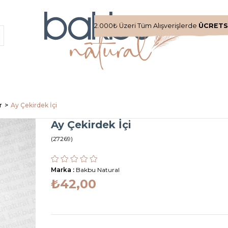
2.000₺ Üzeri Tüm Alışverişlerde
ÜCRETS
r
Ay Çekirdek İçi
Ay Çekirdek İçi
(27269)
Marka
:
Bakbu Natural
₺42,00