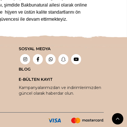
ı, şimdide Bakbunatural ailesi olarak online
 hijyen ve üstün kalite standartlarını ön
üvencesi ile devam ettirmekteyiz.
z gıdalardan
,
taptaze kuruyemişlere
,
 tuz çeşitlerine
,
bitkisel sabunlardan
SOSYAL MEDYA
bir aktarda aradığınız tüm şifalı ürünleri en
tlar ile sipariş edebilirsiniz.
ada!
BLOG
E-BÜLTEN KAYIT
vantaja dönüştürüyoruz.
Kampanyalarımızdan ve indirimlerimizden
güncel olarak haberdar olun.
oya teslim ediyoruz