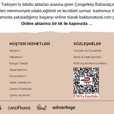
ürkiyen’in ödüllü aktarları arasına giren Çengelköy Baharatçıs
eri memnuniyeti odaklı,eğitimli ve tecrübeli uzman kadromuz ile
ızda yakaladığımız başarıyı online olarak bakbunatural.com g
Online aktarınız bir tık ile kapınızda …
lanan
bitkilere
,
arı ürünlerinden
,
baharat çeşitlerine
,
glutensi
m çeşitlerine
,
bitkisel form
ve
detoks ürünlerinden
,
mineralli
MÜŞTERİ HİZMETLERİ
SÖZLEŞMELER
ozmetik ürünlerinden
,
tütsü
ve
buhurdanlık çeşitlerine
kadar 
İletişim
Gizlilik ve Güvenlik
eden ödün vermeden bakbunatural.com web sayfamızdan uygun fiya
Hesabım
İptal & İade Şartları
kaliteli aktar ürünleri, en uygun fiyatlar ile online olarak bur
Kargo Takibi
KVK Aydınlatma Metni
Siparişlerim
Kaliteli ve en uygun fiyatlar ile avantaj sağlıyoruz.
 seçeneği, kampanya ve indirim fırsatlarımız ile alışverişinizi a
Favorilerim
İstek Listelerim
Aynı Gün Kargoya Teslim Ediyoruz
Çerez Politikası
i kargo çalışma saatlerine göre aynı gün özenle paketleyip karg
Çerez Ayarları
Keyifli Alışverişler Dileriz.
“Bakbunatural – Çengelköy Baharatçısı”