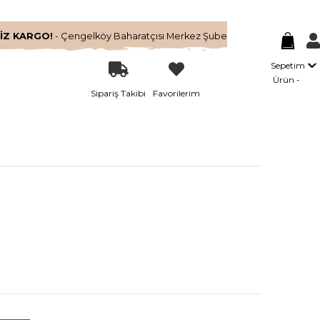
İZ KARGO!
- Çengelköy Baharatçısı Merkez Şube
Sepetim
Ürün
Sipariş Takibi
Favorilerim