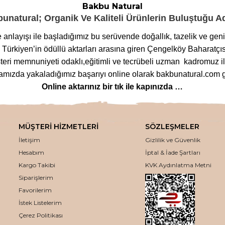
Bakbu Natural
unatural; Organik Ve Kaliteli Ürünlerin Buluştuğu 
me anlayışı ile başladığımız bu serüvende doğallık, tazelik ve ge
ürkiyen’in ödüllü aktarları arasına giren Çengelköy Baharatçıs
eri memnuniyeti odaklı,eğitimli ve tecrübeli uzman kadromuz ile
ızda yakaladığımız başarıyı online olarak bakbunatural.com g
Online aktarınız bir tık ile kapınızda …
lanan
bitkilere
,
arı ürünlerinden
,
baharat çeşitlerine
,
glutensi
m çeşitlerine
,
bitkisel form
ve
detoks ürünlerinden
,
mineralli
MÜŞTERİ HİZMETLERİ
SÖZLEŞMELER
ozmetik ürünlerinden
,
tütsü
ve
buhurdanlık çeşitlerine
kadar 
İletişim
Gizlilik ve Güvenlik
eden ödün vermeden bakbunatural.com web sayfamızdan uygun fiya
Hesabım
İptal & İade Şartları
kaliteli aktar ürünleri, en uygun fiyatlar ile online olarak bur
Kargo Takibi
KVK Aydınlatma Metni
Siparişlerim
Kaliteli ve en uygun fiyatlar ile avantaj sağlıyoruz.
 seçeneği, kampanya ve indirim fırsatlarımız ile alışverişinizi a
Favorilerim
İstek Listelerim
Aynı Gün Kargoya Teslim Ediyoruz
Çerez Politikası
i kargo çalışma saatlerine göre aynı gün özenle paketleyip karg