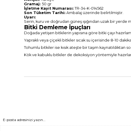
Gramaj:
50 gr
İşletme Kayıt Numarası:
TR-34-K-014562
Son Tüketim Tarihi:
Ambalaj üzerinde belirtilmiştir.
Uyarı:
Serin, kuru ve doğrudan güneş ışığından uzak bir yerde mu
Bitki Demleme İpuçları
Doğada yetişen bitkilerin yapısına göre bitki çayı hazırla
Yapraklı veya çiçekli bitkiler sıcak su içerisinde 8-10 dak
Tohumlu bitkiler ise kısık ateşte bir taşım kaynatıldıktan s
Kök ve kabuklu bitkiler de dekoksiyon yöntemiyle hazırlanab