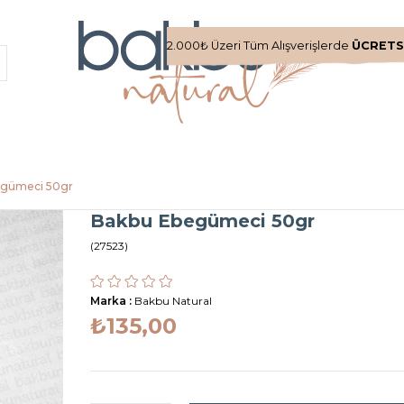
2.000₺ Üzeri Tüm Alışverişlerde
ÜCRETS
egümeci 50gr
Bakbu Ebegümeci 50gr
(27523)
Marka
:
Bakbu Natural
₺135,00