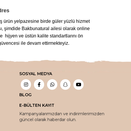
Adres
niş ürün yelpazesine birde güler yüzlü hizmet
ı, şimdide Bakbunatural ailesi olarak online
 hijyen ve üstün kalite standartlarını ön
üvencesi ile devam ettirmekteyiz.
z gıdalardan
,
taptaze kuruyemişlere
,
 tuz çeşitlerine
,
bitkisel sabunlardan
SOSYAL MEDYA
bir aktarda aradığınız tüm şifalı ürünleri en
tlar ile sipariş edebilirsiniz.
ada!
BLOG
E-BÜLTEN KAYIT
vantaja dönüştürüyoruz.
Kampanyalarımızdan ve indirimlerimizden
güncel olarak haberdar olun.
oya teslim ediyoruz