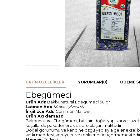
ÜRÜN ÖZELLIKLERI
YORUMLAR
(0)
ÖDEME S
Ebegümeci
Ürün Adı:
Bakbunatural Ebegümeci 50 gr
Latince Adı:
Malva sylvestris
L.
İngilizce Adı:
Common Mallow
Ürün Açıklaması:
Bakbunatural Ebegümeci; bitkinin doğal yapısını ve tazeli
koşullarda paketlenerek sizlere ulaştırılmaktadır.
Doğal görünümü ve kendine özgü yapısıyla geleneksel bit
katkı maddesi, koruyucu ve renklendirici içermemektedir
Menşei:
Türkiye