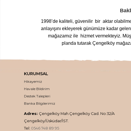
Bakb
1998’de kaliteli, güvenilir bir aktar olabil
anlayışını ekleyerek günümüze kadar gelen T
mağazamız ile hizmet vermekteyiz.
Müşt
planda tutarak Çengelköy mağazam
Yöresel gıdalardan
, zamanında top
kurutulmuş meyvelerden
, nefis
loku
KURUMSAL
,
inceltici
,
sıkışlaştırıcı kremlere
,
doğal k
Hikayemiz
doğal ve en taze haliyle kalit
Havale Bildirim
En 
Destek Talepleri
Banka Bilgilerimiz
Üstelik ücretsiz kargo
Adres:
Çengelköy Mah.Çengelköy Cad. No:32/A
Çengelköy/Üsküdar/İST.
Tel:
0546 748 89 95
Tüm siparişleriniz