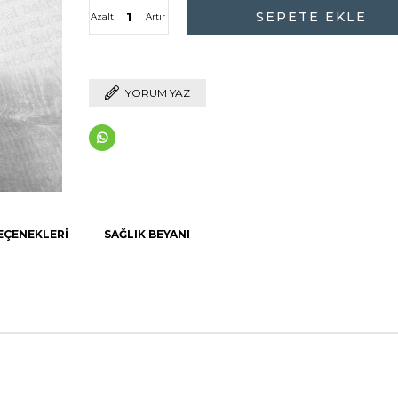
Azalt
Artır
YORUM YAZ
EÇENEKLERI
SAĞLIK BEYANI