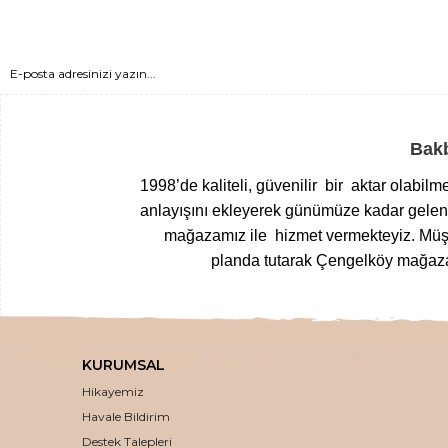
Bakb
1998’de kaliteli, güvenilir bir aktar olabil
anlayışını ekleyerek günümüze kadar gelen T
mağazamız ile hizmet vermekteyiz.
Müşt
planda tutarak Çengelköy mağazam
Yöresel gıdalardan
, zamanında top
kurutulmuş meyvelerden
, nefis
loku
KURUMSAL
,
inceltici
,
sıkışlaştırıcı kremlere
,
doğal k
Hikayemiz
doğal ve en taze haliyle kalit
Havale Bildirim
En 
Destek Talepleri