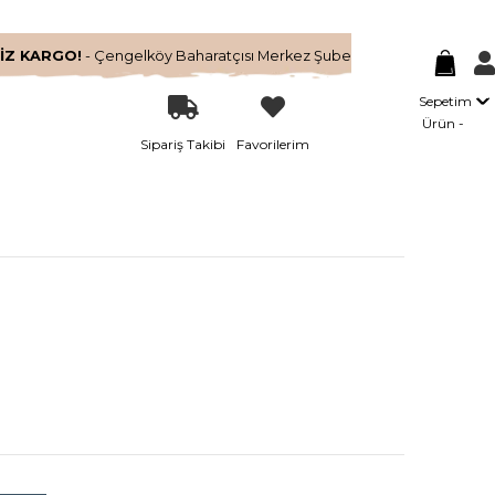
İZ KARGO!
- Çengelköy Baharatçısı Merkez Şube
Sepetim
Ürün
Sipariş Takibi
Favorilerim