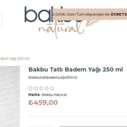
2.000₺ Üzeri Tüm Alışverişlerde
ÜCRETS
adem Yağı 250 ml
Bakbu Tatlı Badem Yağı 250 ml
(bakbutatlıbademyağı250ml)
Marka
:
Bakbu Natural
₺459,00