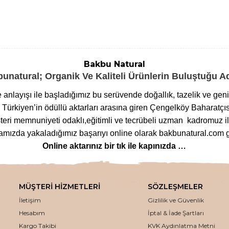
Bakbu Natural
unatural; Organik Ve Kaliteli Ürünlerin Buluştuğu 
me anlayışı ile başladığımız bu serüvende doğallık, tazelik ve ge
ürkiyen’in ödüllü aktarları arasına giren Çengelköy Baharatçıs
eri memnuniyeti odaklı,eğitimli ve tecrübeli uzman kadromuz ile
ızda yakaladığımız başarıyı online olarak bakbunatural.com g
Online aktarınız bir tık ile kapınızda …
lanan
bitkilere
,
arı ürünlerinden
,
baharat çeşitlerine
,
glutensi
m çeşitlerine
,
bitkisel form
ve
detoks ürünlerinden
,
mineralli
MÜŞTERİ HİZMETLERİ
SÖZLEŞMELER
ozmetik ürünlerinden
,
tütsü
ve
buhurdanlık çeşitlerine
kadar 
İletişim
Gizlilik ve Güvenlik
eden ödün vermeden bakbunatural.com web sayfamızdan uygun fiya
Hesabım
İptal & İade Şartları
kaliteli aktar ürünleri, en uygun fiyatlar ile online olarak bur
Kargo Takibi
KVK Aydınlatma Metni