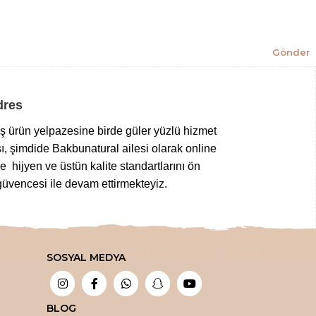
Gönder
Adres
niş ürün yelpazesine birde güler yüzlü hizmet
ı, şimdide Bakbunatural ailesi olarak online
 hijyen ve üstün kalite standartlarını ön
üvencesi ile devam ettirmekteyiz.
z gıdalardan
,
taptaze kuruyemişlere
,
 tuz çeşitlerine
,
bitkisel sabunlardan
SOSYAL MEDYA
bir aktarda aradığınız tüm şifalı ürünleri en
tlar ile sipariş edebilirsiniz.
ada!
BLOG