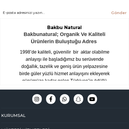
Gönder
Bakbu Natural
Bakbunatural; Organik Ve Kaliteli
Ürünlerin Buluştuğu Adres
1998’de kaliteli, güvenilir bir aktar olabilme
anlayışı ile başladığımız bu serüvende
doğallık, tazelik ve geniş ürün yelpazesine
birde güler yüzlü hizmet anlayışını ekleyerek
günümüze kadar gelen Türkiyen’in ödüllü
aktarları arasına giren Çengelköy
Baharatçısı, şimdide Bakbunatural ailesi
olarak online mağazamız ile hizmet
vermekteyiz.
Müşteri memnuniyeti
KURUMSAL
odaklı,eğitimli ve tecrübeli uzman kadromuz
ile hijyen ve üstün kalite standartlarını ön