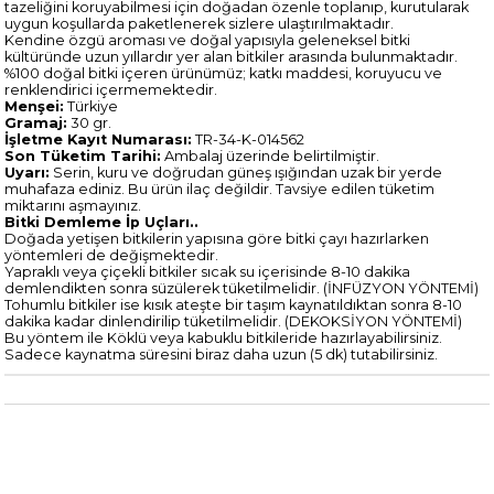
tazeliğini koruyabilmesi için doğadan özenle toplanıp, kurutularak
uygun koşullarda paketlenerek sizlere ulaştırılmaktadır.
Kendine özgü aroması ve doğal yapısıyla geleneksel bitki
kültüründe uzun yıllardır yer alan bitkiler arasında bulunmaktadır.
%100 doğal bitki içeren ürünümüz; katkı maddesi, koruyucu ve
renklendirici içermemektedir.
Menşei:
Türkiye
Gramaj:
30 gr.
İşletme Kayıt Numarası:
TR-34-K-014562
Son Tüketim Tarihi:
Ambalaj üzerinde belirtilmiştir.
Uyarı:
Serin, kuru ve doğrudan güneş ışığından uzak bir yerde
muhafaza ediniz. Bu ürün ilaç değildir. Tavsiye edilen tüketim
miktarını aşmayınız.
Bitki Demleme İp Uçları..
Doğada yetişen bitkilerin yapısına göre bitki çayı hazırlarken
yöntemleri de değişmektedir.
Yapraklı veya çiçekli bitkiler sıcak su içerisinde 8-10 dakika
demlendikten sonra süzülerek tüketilmelidir. (İNFÜZYON YÖNTEMİ)
Tohumlu bitkiler ise kısık ateşte bir taşım kaynatıldıktan sonra 8-10
dakika kadar dinlendirilip tüketilmelidir. (DEKOKSİYON YÖNTEMİ)
Bu yöntem ile Köklü veya kabuklu bitkileride hazırlayabilirsiniz.
Sadece kaynatma süresini biraz daha uzun (5 dk) tutabilirsiniz.