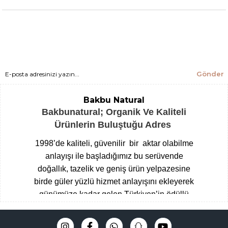
Gönder
Bakbu Natural
Bakbunatural; Organik Ve Kaliteli
Ürünlerin Buluştuğu Adres
1998’de kaliteli, güvenilir bir aktar olabilme
anlayışı ile başladığımız bu serüvende
doğallık, tazelik ve geniş ürün yelpazesine
birde güler yüzlü hizmet anlayışını ekleyerek
günümüze kadar gelen Türkiyen’in ödüllü
aktarları arasına giren Çengelköy
Baharatçısı, şimdide Bakbunatural ailesi