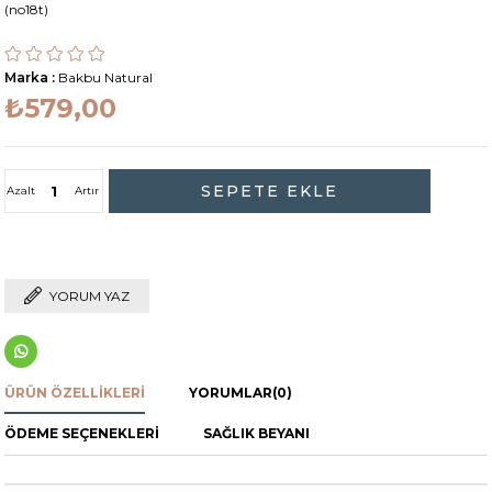
(no18t)
Marka
:
Bakbu Natural
₺579,00
Azalt
Artır
YORUM YAZ
ÜRÜN ÖZELLIKLERI
YORUMLAR
(0)
ÖDEME SEÇENEKLERI
SAĞLIK BEYANI