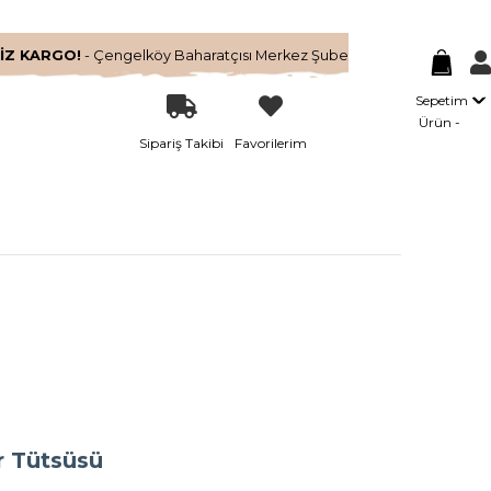
İZ KARGO!
- Çengelköy Baharatçısı Merkez Şube
Sepetim
Ürün
Sipariş Takibi
Favorilerim
r Tütsüsü