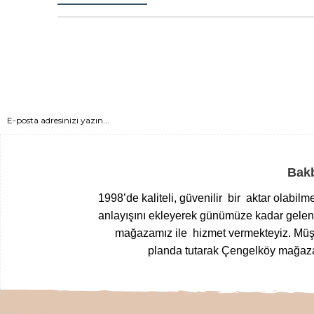
Bakb
1998’de kaliteli, güvenilir bir aktar olabil
anlayışını ekleyerek günümüze kadar gelen T
mağazamız ile hizmet vermekteyiz.
Müşt
planda tutarak Çengelköy mağazam
Yöresel gıdalardan
, zamanında top
kurutulmuş meyvelerden
, nefis
loku