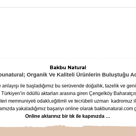
Bakbu Natural
unatural; Organik Ve Kaliteli Ürünlerin Buluştuğu 
me anlayışı ile başladığımız bu serüvende doğallık, tazelik ve ge
ürkiyen’in ödüllü aktarları arasına giren Çengelköy Baharatçıs
eri memnuniyeti odaklı,eğitimli ve tecrübeli uzman kadromuz ile
ızda yakaladığımız başarıyı online olarak bakbunatural.com g
Online aktarınız bir tık ile kapınızda …
lanan
bitkilere
,
arı ürünlerinden
,
baharat çeşitlerine
,
glutensi
m çeşitlerine
,
bitkisel form
ve
detoks ürünlerinden
,
mineralli