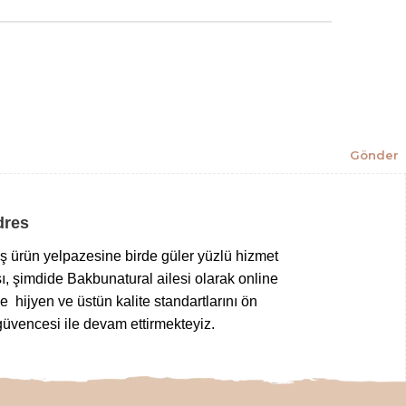
Gönder
Adres
niş ürün yelpazesine birde güler yüzlü hizmet
ı, şimdide Bakbunatural ailesi olarak online
 hijyen ve üstün kalite standartlarını ön
üvencesi ile devam ettirmekteyiz.
z gıdalardan
,
taptaze kuruyemişlere
,
 tuz çeşitlerine
,
bitkisel sabunlardan