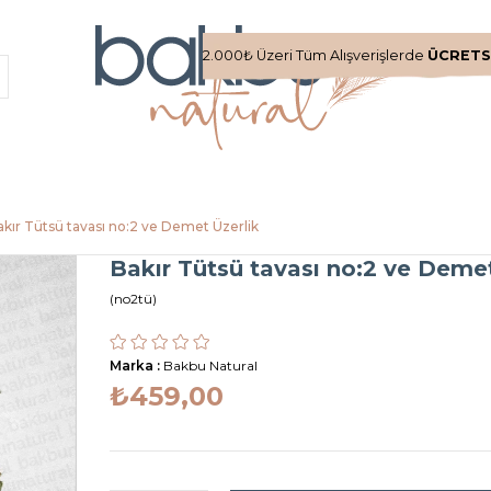
2.000₺ Üzeri Tüm Alışverişlerde
ÜCRETS
akır Tütsü tavası no:2 ve Demet Üzerlik
Bakır Tütsü tavası no:2 ve Demet
(no2tü)
Marka
:
Bakbu Natural
₺459,00