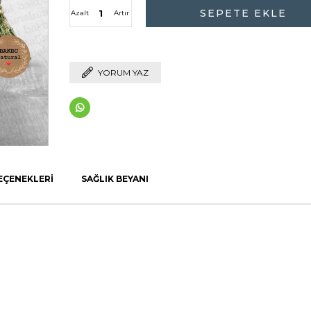
Azalt
Artır
YORUM YAZ
EÇENEKLERI
SAĞLIK BEYANI