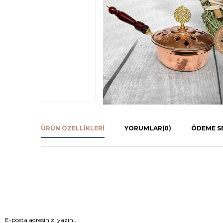
ÜRÜN ÖZELLIKLERI
YORUMLAR
(0)
ÖDEME S