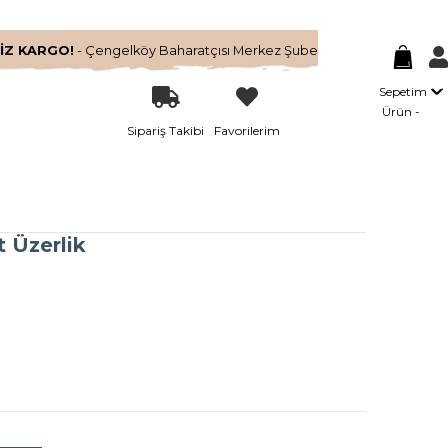
İZ KARGO!
- Çengelköy Baharatçısı Merkez Şube
Sepetim
Ürün
Sipariş Takibi
Favorilerim
 Üzerlik