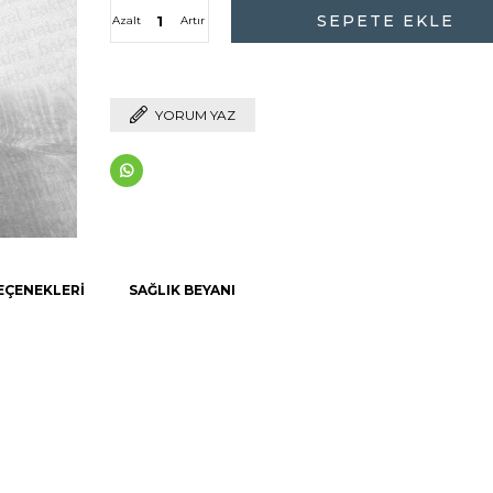
Azalt
Artır
YORUM YAZ
EÇENEKLERI
SAĞLIK BEYANI