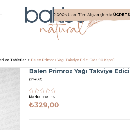
2.000₺ Üzeri Tüm Alışverişlerde
ÜCRETS
ri ve Tabletler
Balen Primroz Yağı Takviye Edici Gıda 90 Kapsül
Balen Primroz Yağı Takviye Edic
(27408)
Marka
:
BALEN
₺329,00