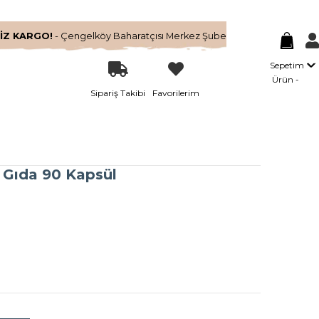
İZ KARGO!
- Çengelköy Baharatçısı Merkez Şube
Sepetim
Ürün
Sipariş Takibi
Favorilerim
i Gıda 90 Kapsül