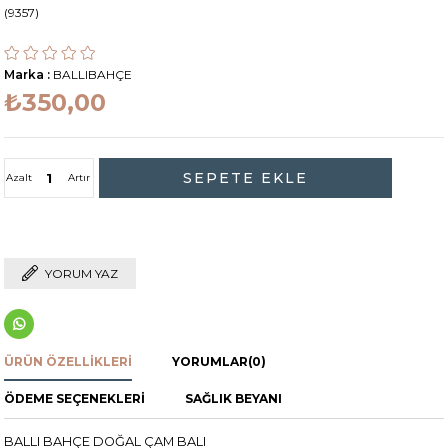
(9357)
Marka
:
BALLIBAHÇE
₺350,00
Azalt
Artır
YORUM YAZ
ÜRÜN ÖZELLIKLERI
YORUMLAR
(0)
ÖDEME SEÇENEKLERI
SAĞLIK BEYANI
BALLI BAHÇE DOĞAL ÇAM BALI