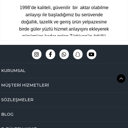
1998’de kaliteli, güvenilir bir aktar olabilme
anlayışı ile başladığımız bu serüvende
doğallık, tazelik ve geniş ürün yelpazesine
birde güler yüzlü hizmet anlayışını ekleyerek
günümüze kadar gelen Türkiyen’in ödüllü
aktarları arasına giren Çengelköy
Baharatçısı, şimdide Bakbunatural ailesi
olarak online mağazamız ile hizmet
vermekteyiz.
Müşteri memnuniyeti
KURUMSAL
odaklı,eğitimli ve tecrübeli uzman kadromuz
ile hijyen ve üstün kalite standartlarını ön
MÜŞTERİ HİZMETLERİ
planda tutarak Çengelköy mağazamızda
yakaladığımız başarıyı online olarak
SÖZLEŞMELER
bakbunatural.com güvencesi ile devam
ettirmekteyiz.
BLOG
Online aktarınız bir tık ile kapınızda …
Yöresel gıdalardan
, zamanında toplanan