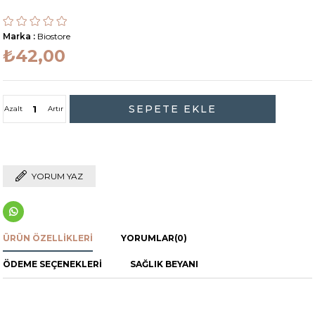
Marka
:
Biostore
₺42,00
Azalt
Artır
YORUM YAZ
ÜRÜN ÖZELLIKLERI
YORUMLAR
(0)
ÖDEME SEÇENEKLERI
SAĞLIK BEYANI