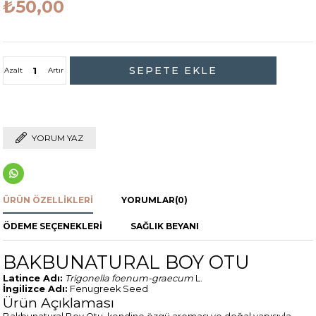
₺50,00
Azalt
Artır
YORUM YAZ
ÜRÜN ÖZELLIKLERI
YORUMLAR
(0)
ÖDEME SEÇENEKLERI
SAĞLIK BEYANI
BAKBUNATURAL BOY OTU
Latince Adı:
Trigonella foenum-graecum
L.
İngilizce Adı:
Fenugreek Seed
Ürün Açıklaması