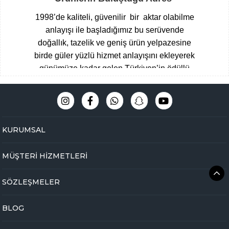
1998’de kaliteli, güvenilir bir aktar olabilme
anlayışı ile başladığımız bu serüvende
doğallık, tazelik ve geniş ürün yelpazesine
birde güler yüzlü hizmet anlayışını ekleyerek
günümüze kadar gelen Türkiyen’in ödüllü
aktarları arasına giren Çengelköy
Baharatçısı, şimdide Bakbunatural ailesi
olarak online mağazamız ile hizmet
vermekteyiz.
Müşteri memnuniyeti
KURUMSAL
odaklı,eğitimli ve tecrübeli uzman kadromuz
ile hijyen ve üstün kalite standartlarını ön
MÜŞTERİ HİZMETLERİ
planda tutarak Çengelköy mağazamızda
yakaladığımız başarıyı online olarak
SÖZLEŞMELER
bakbunatural.com güvencesi ile devam
ettirmekteyiz.
BLOG
Online aktarınız bir tık ile kapınızda …
Yöresel gıdalardan
, zamanında toplanan