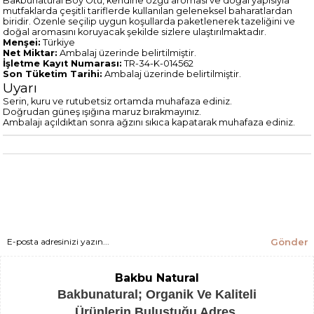
Bakbunatural Boy Otu, kendine özgü aroması ve doğal yapısıyla
mutfaklarda çeşitli tariflerde kullanılan geleneksel baharatlardan
biridir. Özenle seçilip uygun koşullarda paketlenerek tazeliğini ve
doğal aromasını koruyacak şekilde sizlere ulaştırılmaktadır.
Menşei:
Türkiye
Net Miktar:
Ambalaj üzerinde belirtilmiştir.
İşletme Kayıt Numarası:
TR-34-K-014562
Son Tüketim Tarihi:
Ambalaj üzerinde belirtilmiştir.
Uyarı
Serin, kuru ve rutubetsiz ortamda muhafaza ediniz.
Doğrudan güneş ışığına maruz bırakmayınız.
Ambalajı açıldıktan sonra ağzını sıkıca kapatarak muhafaza ediniz.
Gönder
Bakbu Natural
Bakbunatural; Organik Ve Kaliteli
Ürünlerin Buluştuğu Adres