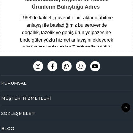
Ürünlerin Buluştuğu Adres
1998’de kaliteli, güvenilir bir aktar olabilme
anlayışı ile başladığımız bu serüvende
doğallık, tazelik ve geniş ürün yelpazesine
birde güler yüzlü hizmet anlayışını ekleyerek
günümüze kadar gelen Türkiyen’in ödüllü
aktarları arasına giren Çengelköy
Baharatçısı, şimdide Bakbunatural ailesi
olarak online mağazamız ile hizmet
vermekteyiz.
Müşteri memnuniyeti
KURUMSAL
odaklı,eğitimli ve tecrübeli uzman kadromuz
ile hijyen ve üstün kalite standartlarını ön
MÜŞTERİ HİZMETLERİ
planda tutarak Çengelköy mağazamızda
yakaladığımız başarıyı online olarak
SÖZLEŞMELER
bakbunatural.com güvencesi ile devam
ettirmekteyiz.
BLOG
Online aktarınız bir tık ile kapınızda …