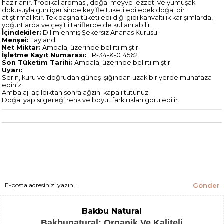
hazırlanır. Tropikal aroması, doğal meyve lezzeti ve yumuşak
dokusuyla gün içerisinde keyifle tüketilebilecek doğal bir
atıştırmalıktır. Tek başına tüketilebildiği gibi kahvaltılık karışımlarda,
yoğurtlarda ve çeşitli tariflerde de kullanılabilir.
İçindekiler:
Dilimlenmiş Şekersiz Ananas Kurusu.
Menşei:
Tayland
Net Miktar:
Ambalaj üzerinde belirtilmiştir.
İşletme Kayıt Numarası:
TR-34-K-014562
Son Tüketim Tarihi:
Ambalaj üzerinde belirtilmiştir.
Uyarı:
Serin, kuru ve doğrudan güneş ışığından uzak bir yerde muhafaza
ediniz.
Ambalajı açıldıktan sonra ağzını kapalı tutunuz.
Doğal yapısı gereği renk ve boyut farklılıkları görülebilir.
Gönder
Bakbu Natural
Bakbunatural; Organik Ve Kaliteli