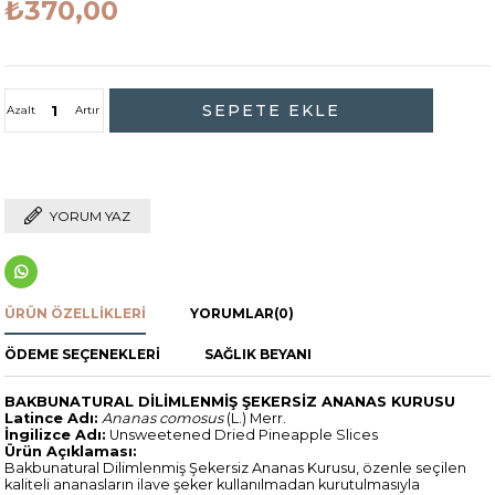
₺370,00
Azalt
Artır
YORUM YAZ
ÜRÜN ÖZELLIKLERI
YORUMLAR
(0)
ÖDEME SEÇENEKLERI
SAĞLIK BEYANI
BAKBUNATURAL DİLİMLENMİŞ ŞEKERSİZ ANANAS KURUSU
Latince Adı:
Ananas comosus
(L.) Merr.
İngilizce Adı:
Unsweetened Dried Pineapple Slices
Ürün Açıklaması:
Bakbunatural Dilimlenmiş Şekersiz Ananas Kurusu, özenle seçilen
kaliteli ananasların ilave şeker kullanılmadan kurutulmasıyla