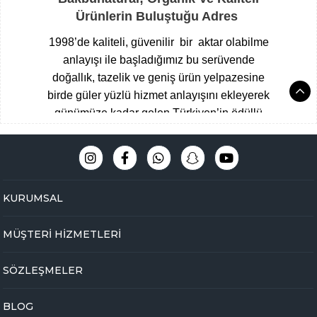
Ürünlerin Buluştuğu Adres
1998’de kaliteli, güvenilir bir aktar olabilme
anlayışı ile başladığımız bu serüvende
doğallık, tazelik ve geniş ürün yelpazesine
birde güler yüzlü hizmet anlayışını ekleyerek
günümüze kadar gelen Türkiyen’in ödüllü
aktarları arasına giren Çengelköy
Baharatçısı, şimdide Bakbunatural ailesi
olarak online mağazamız ile hizmet
vermekteyiz.
Müşteri memnuniyeti
KURUMSAL
odaklı,eğitimli ve tecrübeli uzman kadromuz
ile hijyen ve üstün kalite standartlarını ön
MÜŞTERİ HİZMETLERİ
planda tutarak Çengelköy mağazamızda
yakaladığımız başarıyı online olarak
SÖZLEŞMELER
bakbunatural.com güvencesi ile devam
ettirmekteyiz.
BLOG
Online aktarınız bir tık ile kapınızda …