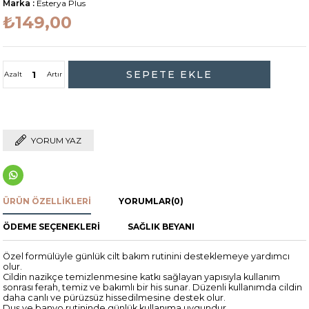
Marka
:
Esterya Plus
₺149,00
Azalt
Artır
YORUM YAZ
ÜRÜN ÖZELLIKLERI
YORUMLAR
(0)
ÖDEME SEÇENEKLERI
SAĞLIK BEYANI
Özel formülüyle günlük cilt bakım rutinini desteklemeye yardımcı
olur.
Cildin nazikçe temizlenmesine katkı sağlayan yapısıyla kullanım
sonrası ferah, temiz ve bakımlı bir his sunar. Düzenli kullanımda cildin
daha canlı ve pürüzsüz hissedilmesine destek olur.
Duş ve banyo rutininde günlük kullanıma uygundur.