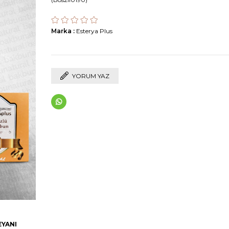
Marka
:
Esterya Plus
YORUM YAZ
EYANI