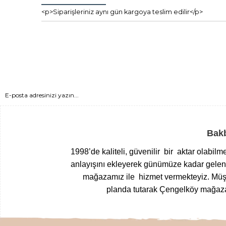
<p>Siparişleriniz aynı gün kargoya teslim edilir</p>
Bakb
1998’de kaliteli, güvenilir bir aktar olabil
anlayışını ekleyerek günümüze kadar gelen T
mağazamız ile hizmet vermekteyiz.
Müşt
planda tutarak Çengelköy mağazam
Yöresel gıdalardan
, zamanında top