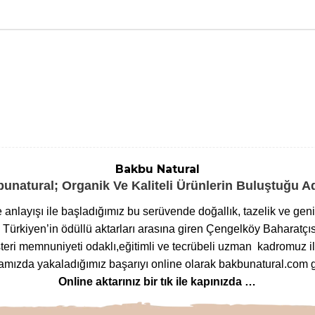
Bakbu Natural
unatural; Organik Ve Kaliteli Ürünlerin Buluştuğu 
me anlayışı ile başladığımız bu serüvende doğallık, tazelik ve ge
ürkiyen’in ödüllü aktarları arasına giren Çengelköy Baharatçıs
eri memnuniyeti odaklı,eğitimli ve tecrübeli uzman kadromuz ile
ızda yakaladığımız başarıyı online olarak bakbunatural.com g
Online aktarınız bir tık ile kapınızda …
lanan
bitkilere
,
arı ürünlerinden
,
baharat çeşitlerine
,
glutensi