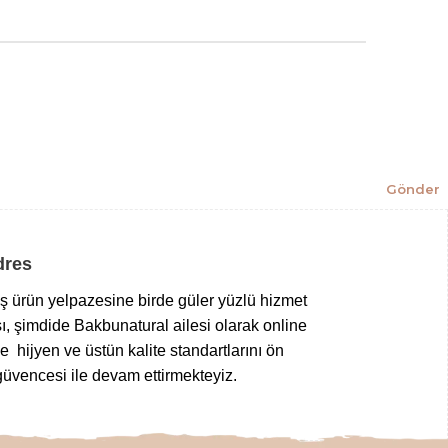
Gönder
Adres
niş ürün yelpazesine birde güler yüzlü hizmet
ı, şimdide Bakbunatural ailesi olarak online
 hijyen ve üstün kalite standartlarını ön
üvencesi ile devam ettirmekteyiz.
z gıdalardan
,
taptaze kuruyemişlere
,