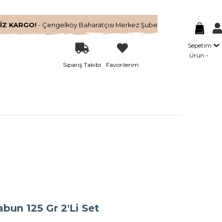
İZ KARGO!
- Çengelköy Baharatçısı Merkez Şube
Sepetim
Ürün
Sipariş Takibi
Favorilerim
bun 125 Gr 2'Li Set