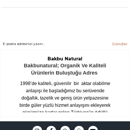
Gönder
Bakbu Natural
Bakbunatural; Organik Ve Kaliteli
Ürünlerin Buluştuğu Adres
1998’de kaliteli, güvenilir bir aktar olabilme
anlayışı ile başladığımız bu serüvende
doğallık, tazelik ve geniş ürün yelpazesine
birde güler yüzlü hizmet anlayışını ekleyerek
günümüze kadar gelen Türkiyen’in ödüllü
aktarları arasına giren Çengelköy
Baharatçısı, şimdide Bakbunatural ailesi