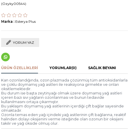
(Ozyky00544)
Marka
:
Esterya Plus
YORUM YAZ
ÜRÜN ÖZELLIKLERI
YORUMLAR
(0)
SAĞLIK BEYANI
Kan ozonlandığında, ozon plazmada çözünmüş tüm antioksidanlarla
ve çoklu doymamış yağ asitleri ile reaksiyona girmekte ve onları
oksitlemektedir.
Bu durum ise başta zeytinyağı olmak üzere doymamış yağ asitleri
içeren bazı sıvı yağların ozonlanması ve bunun tedavide
kullanılmasını ortaya çıkarmıştır.
Bu yaklaşım doymamış yağ asitlerinin içerdiği çift bağlar sayesinde
olmaktadır.
Ozonla temas eden yağ içindeki yağ asitlerinin çift bağlarına, reaktif
halinden dolayı oksijenini verme isteğinde olan ozonun bir oksijeni
takılır ve yağ okside olmuş olur.