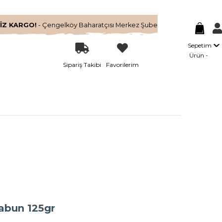
İZ KARGO!
- Çengelköy Baharatçısı Merkez Şube
Sepetim
Ürün
Sipariş Takibi
Favorilerim
Sabun 125gr