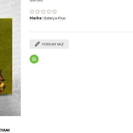
Marka
:
Esterya Plus
YORUM YAZ
EYANI