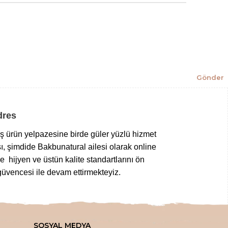
Gönder
Adres
niş ürün yelpazesine birde güler yüzlü hizmet
ı, şimdide Bakbunatural ailesi olarak online
 hijyen ve üstün kalite standartlarını ön
üvencesi ile devam ettirmekteyiz.
z gıdalardan
,
taptaze kuruyemişlere
,
 tuz çeşitlerine
,
bitkisel sabunlardan
SOSYAL MEDYA