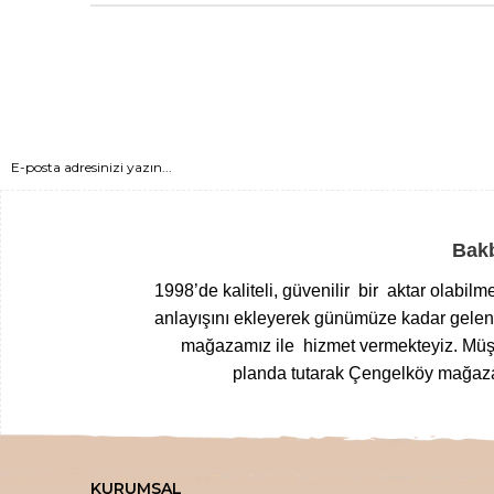
Bakb
1998’de kaliteli, güvenilir bir aktar olabil
anlayışını ekleyerek günümüze kadar gelen T
mağazamız ile hizmet vermekteyiz.
Müşt
planda tutarak Çengelköy mağazam
Yöresel gıdalardan
, zamanında top
kurutulmuş meyvelerden
, nefis
loku
KURUMSAL