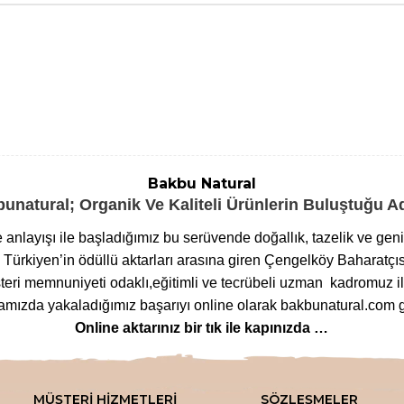
Bakbu Natural
unatural; Organik Ve Kaliteli Ürünlerin Buluştuğu 
me anlayışı ile başladığımız bu serüvende doğallık, tazelik ve ge
ürkiyen’in ödüllü aktarları arasına giren Çengelköy Baharatçıs
eri memnuniyeti odaklı,eğitimli ve tecrübeli uzman kadromuz ile
ızda yakaladığımız başarıyı online olarak bakbunatural.com g
Online aktarınız bir tık ile kapınızda …
lanan
bitkilere
,
arı ürünlerinden
,
baharat çeşitlerine
,
glutensi
m çeşitlerine
,
bitkisel form
ve
detoks ürünlerinden
,
mineralli
MÜŞTERİ HİZMETLERİ
SÖZLEŞMELER