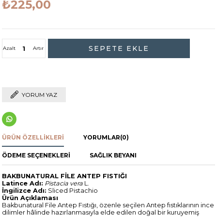
₺225,00
Azalt
Artır
YORUM YAZ
ÜRÜN ÖZELLIKLERI
YORUMLAR
(0)
ÖDEME SEÇENEKLERI
SAĞLIK BEYANI
BAKBUNATURAL FİLE ANTEP FISTIĞI
Latince Adı:
Pistacia vera
L.
İngilizce Adı:
Sliced Pistachio
Ürün Açıklaması
Bakbunatural File Antep Fıstığı, özenle seçilen Antep fıstıklarının ince
dilimler hâlinde hazırlanmasıyla elde edilen doğal bir kuruyemiş