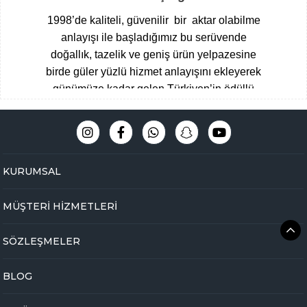
1998’de kaliteli, güvenilir bir aktar olabilme
anlayışı ile başladığımız bu serüvende
doğallık, tazelik ve geniş ürün yelpazesine
birde güler yüzlü hizmet anlayışını ekleyerek
günümüze kadar gelen Türkiyen’in ödüllü
aktarları arasına giren Çengelköy
Baharatçısı, şimdide Bakbunatural ailesi
olarak online mağazamız ile hizmet
vermekteyiz.
Müşteri memnuniyeti
KURUMSAL
odaklı,eğitimli ve tecrübeli uzman kadromuz
ile hijyen ve üstün kalite standartlarını ön
MÜŞTERİ HİZMETLERİ
planda tutarak Çengelköy mağazamızda
yakaladığımız başarıyı online olarak
SÖZLEŞMELER
bakbunatural.com güvencesi ile devam
ettirmekteyiz.
BLOG
Online aktarınız bir tık ile kapınızda …
Yöresel gıdalardan
, zamanında toplanan