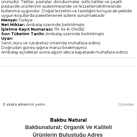
ürünüdür. Tatlılar, pastalar, dondurmalar, sütlü tatlılar ve çeşitli
pastacılık ürünlerinin süslenmesinde ve lezzetlendirilmesinde
kullanıma uygundur. Doğal lezzetini ve tazeliğini koruyacak şekilde
uygun koşullarda paketlenerek sizlere sunulmaktadır.
Menşei:
Türkiye
Net Miktar:
Ambalaj üzerinde belirtilmiştir.
İşletme Kayıt Numarası:
TR-34-K-014562
Son Tüketim Tarihi:
Ambalaj üzerinde belirtilmiştir.
Uyarı
Serin, kuru ve rutubetsiz ortamda muhafaza ediniz.
Doğrudan güneş ışığına maruz bırakmayınız.
Ambalajı açıldıktan sonra ağzını sıkıca kapatarak muhafaza ediniz.
Gönder
Bakbu Natural
Bakbunatural; Organik Ve Kaliteli
Ürünlerin Buluştuğu Adres