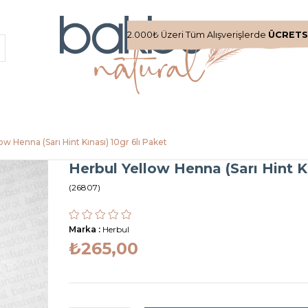
2.000₺ Üzeri Tüm Alışverişlerde
ÜCRETS
ow Henna (Sarı Hint Kınası) 10gr 6lı Paket
Herbul Yellow Henna (Sarı Hint Kı
(26807)
Marka
:
Herbul
₺265,00