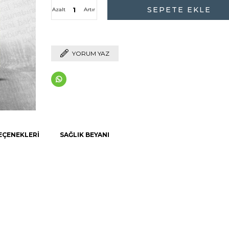
Azalt
Artır
YORUM YAZ
EÇENEKLERI
SAĞLIK BEYANI