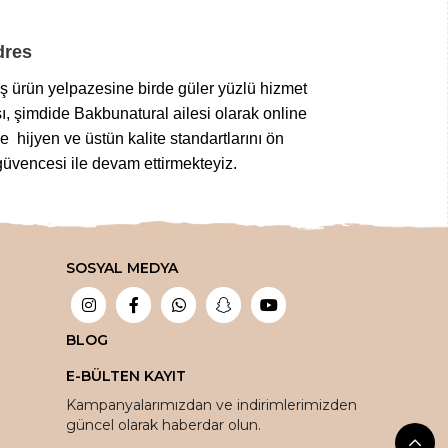
Adres
niş ürün yelpazesine birde güler yüzlü hizmet
ı, şimdide Bakbunatural ailesi olarak online
 hijyen ve üstün kalite standartlarını ön
üvencesi ile devam ettirmekteyiz.
z gıdalardan
,
taptaze kuruyemişlere
,
 tuz çeşitlerine
,
bitkisel sabunlardan
SOSYAL MEDYA
bir aktarda aradığınız tüm şifalı ürünleri en
tlar ile sipariş edebilirsiniz.
ada!
BLOG
E-BÜLTEN KAYIT
vantaja dönüştürüyoruz.
Kampanyalarımızdan ve indirimlerimizden
güncel olarak haberdar olun.