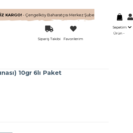
İZ KARGO!
- Çengelköy Baharatçısı Merkez Şube
Sepetim
Ürün
Sipariş Takibi
Favorilerim
nası) 10gr 6lı Paket