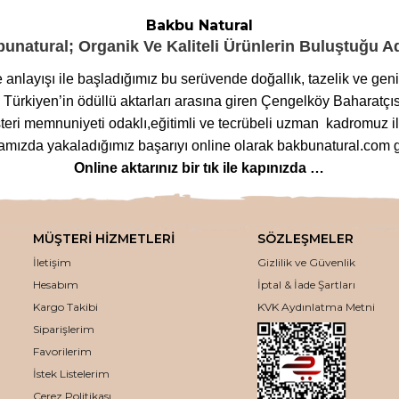
Bakbu Natural
unatural; Organik Ve Kaliteli Ürünlerin Buluştuğu 
me anlayışı ile başladığımız bu serüvende doğallık, tazelik ve ge
ürkiyen’in ödüllü aktarları arasına giren Çengelköy Baharatçıs
eri memnuniyeti odaklı,eğitimli ve tecrübeli uzman kadromuz ile
ızda yakaladığımız başarıyı online olarak bakbunatural.com g
Online aktarınız bir tık ile kapınızda …
lanan
bitkilere
,
arı ürünlerinden
,
baharat çeşitlerine
,
glutensi
m çeşitlerine
,
bitkisel form
ve
detoks ürünlerinden
,
mineralli
MÜŞTERİ HİZMETLERİ
SÖZLEŞMELER
ozmetik ürünlerinden
,
tütsü
ve
buhurdanlık çeşitlerine
kadar 
İletişim
Gizlilik ve Güvenlik
eden ödün vermeden bakbunatural.com web sayfamızdan uygun fiya
Hesabım
İptal & İade Şartları
kaliteli aktar ürünleri, en uygun fiyatlar ile online olarak bur
Kargo Takibi
KVK Aydınlatma Metni
Siparişlerim
Kaliteli ve en uygun fiyatlar ile avantaj sağlıyoruz.
 seçeneği, kampanya ve indirim fırsatlarımız ile alışverişinizi a
Favorilerim
İstek Listelerim
Aynı Gün Kargoya Teslim Ediyoruz
Çerez Politikası