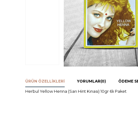
ÜRÜN ÖZELLIKLERI
YORUMLAR
(0)
ÖDEME S
Herbul Yellow Henna (Sarı Hint Kınası) 10gr 6lı Paket