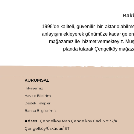
Bakb
1998’de kaliteli, güvenilir bir aktar olabil
anlayışını ekleyerek günümüze kadar gelen T
mağazamız ile hizmet vermekteyiz.
Müşt
planda tutarak Çengelköy mağazam
Yöresel gıdalardan
, zamanında top
kurutulmuş meyvelerden
, nefis
loku
KURUMSAL
,
inceltici
,
sıkışlaştırıcı kremlere
,
doğal k
Hikayemiz
doğal ve en taze haliyle kalit
Havale Bildirim
En 
Destek Talepleri
Banka Bilgilerimiz
Üstelik ücretsiz kargo
Adres:
Çengelköy Mah.Çengelköy Cad. No:32/A
Çengelköy/Üsküdar/İST.