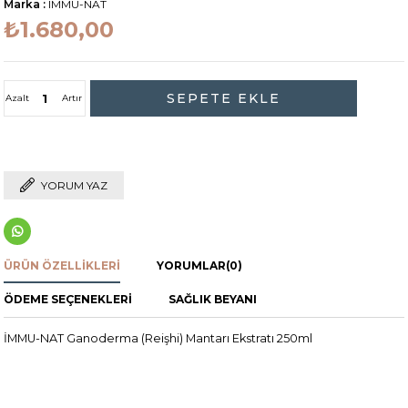
Marka
:
IMMU-NAT
₺1.680,00
Azalt
Artır
YORUM YAZ
ÜRÜN ÖZELLIKLERI
YORUMLAR
(0)
ÖDEME SEÇENEKLERI
SAĞLIK BEYANI
İMMU-NAT Ganoderma (Reişhi) Mantarı Ekstratı 250ml