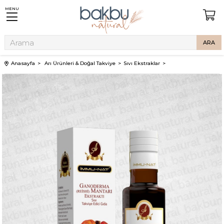
MENU
Anasayfa
Arı Ürünleri & Doğal Takviye
Sıvı Ekstraklar