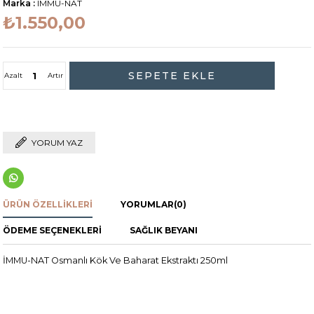
Marka
:
IMMU-NAT
₺1.550,00
Azalt
Artır
YORUM YAZ
ÜRÜN ÖZELLIKLERI
YORUMLAR
(0)
ÖDEME SEÇENEKLERI
SAĞLIK BEYANI
İMMU-NAT Osmanlı Kök Ve Baharat Ekstraktı 250ml