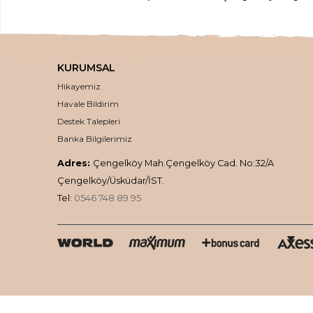
Yöresel gıdalardan
, zamanında top
kurutulmuş meyvelerden
, nefis
loku
KURUMSAL
,
inceltici
,
sıkışlaştırıcı kremlere
,
doğal k
Hikayemiz
doğal ve en taze haliyle kalit
Havale Bildirim
En 
Destek Talepleri
Banka Bilgilerimiz
Üstelik ücretsiz kargo
Adres:
Çengelköy Mah.Çengelköy Cad. No:32/A
Çengelköy/Üsküdar/İST.
Tel:
0546 748 89 95
Tüm siparişleriniz