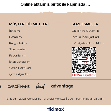
Online aktarınız bir tık ile kapınızda …
lanan
bitkilere
,
arı ürünlerinden
,
baharat çeşitlerine
,
glutensi
m çeşitlerine
,
bitkisel form
ve
detoks ürünlerinden
,
mineralli
MÜŞTERİ HİZMETLERİ
SÖZLEŞMELER
ozmetik ürünlerinden
,
tütsü
ve
buhurdanlık çeşitlerine
kadar 
İletişim
Gizlilik ve Güvenlik
eden ödün vermeden bakbunatural.com web sayfamızdan uygun fiya
Hesabım
İptal & İade Şartları
kaliteli aktar ürünleri, en uygun fiyatlar ile online olarak bur
Kargo Takibi
KVK Aydınlatma Metni
Siparişlerim
Kaliteli ve en uygun fiyatlar ile avantaj sağlıyoruz.
 seçeneği, kampanya ve indirim fırsatlarımız ile alışverişinizi a
Favorilerim
İstek Listelerim
Aynı Gün Kargoya Teslim Ediyoruz
Çerez Politikası
i kargo çalışma saatlerine göre aynı gün özenle paketleyip karg
Çerez Ayarları
Keyifli Alışverişler Dileriz.
“Bakbunatural – Çengelköy Baharatçısı”
© 1998 - 2025 Çengel Baharatçısı Merkez Şube - Tüm hakları saklıdır.