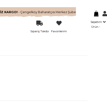
İZ KARGO!
- Çengelköy Baharatçısı Merkez Şube
Sepetim
Ürün
Sipariş Takibi
Favorilerim