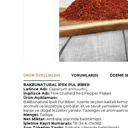
ÜRÜN ÖZELLIKLERI
YORUMLAR
(0)
ÖDEME S
BAKBUNATURAL İPEK PUL BİBER
Latince Adı:
Capsicum annuum
L.
İngilizce Adı:
Fine Crushed Red Pepper Flakes
Ürün Açıklaması:
Bakbunatural İpek Pul Biber, özenle seçilen kaliteli kırmı
aroması ve lezzetiyle çorbalar, et ve tavuk yemekleri, kahv
karışır ve doğal lezzetini yansıtır. Tazeliğini ve aromasını
Menşei:
Türkiye
Net Miktar:
Ambalaj üzerinde belirtilmiştir.
İşletme Kayıt Numarası:
TR-34-K-014562
Son Tüketim Tarihi:
Ambalaj üzerinde belirtilmiştir.