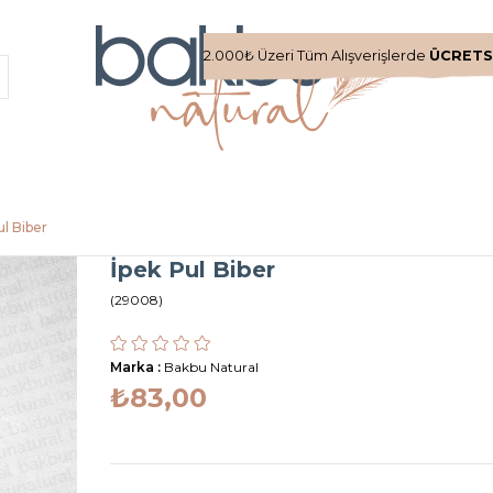
2.000₺ Üzeri Tüm Alışverişlerde
ÜCRETS
ul Biber
İpek Pul Biber
(29008)
Marka
:
Bakbu Natural
₺83,00