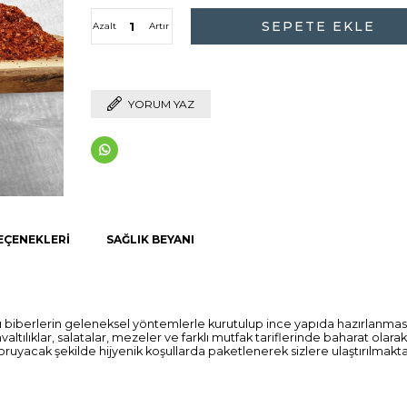
Azalt
Artır
YORUM YAZ
EÇENEKLERI
SAĞLIK BEYANI
zı biberlerin geleneksel yöntemlerle kurutulup ince yapıda hazırlanması
altılıklar, salatalar, mezeler ve farklı mutfak tariflerinde baharat olara
 koruyacak şekilde hijyenik koşullarda paketlenerek sizlere ulaştırılmakta