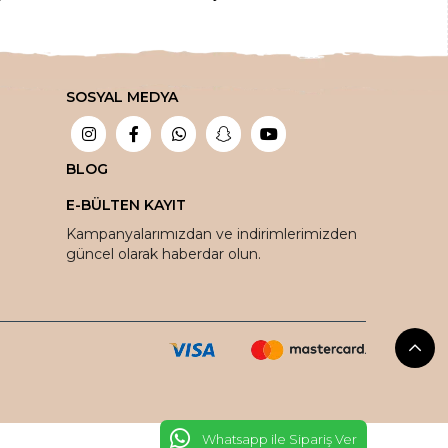
z gıdalardan
,
taptaze kuruyemişlere
,
 tuz çeşitlerine
,
bitkisel sabunlardan
SOSYAL MEDYA
bir aktarda aradığınız tüm şifalı ürünleri en
tlar ile sipariş edebilirsiniz.
ada!
BLOG
E-BÜLTEN KAYIT
vantaja dönüştürüyoruz.
Kampanyalarımızdan ve indirimlerimizden
güncel olarak haberdar olun.
oya teslim ediyoruz
Whatsapp ile Sipariş Ver