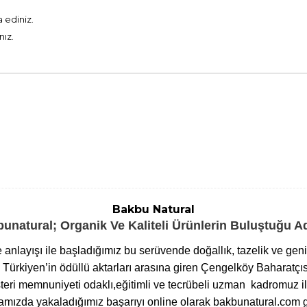
 ediniz.
nız.
Bakbu Natural
unatural; Organik Ve Kaliteli Ürünlerin Buluştuğu 
me anlayışı ile başladığımız bu serüvende doğallık, tazelik ve ge
ürkiyen’in ödüllü aktarları arasına giren Çengelköy Baharatçıs
eri memnuniyeti odaklı,eğitimli ve tecrübeli uzman kadromuz ile
ızda yakaladığımız başarıyı online olarak bakbunatural.com g