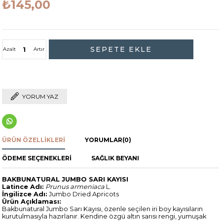
₺145,00
Azalt
Artır
YORUM YAZ
ÜRÜN ÖZELLIKLERI
YORUMLAR
(0)
ÖDEME SEÇENEKLERI
SAĞLIK BEYANI
BAKBUNATURAL JUMBO SARI KAYISI
Latince Adı:
Prunus armeniaca
L.
İngilizce Adı:
Jumbo Dried Apricots
Ürün Açıklaması:
Bakbunatural Jumbo Sarı Kayısı, özenle seçilen iri boy kayısıların
kurutulmasıyla hazırlanır. Kendine özgü altın sarısı rengi, yumuşak