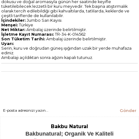
dokusu ve doğal aromasıyla günün her saatinde keyifle
tüketilebilecek lezzetli bir kuru meyvedir. Tek başına atıştırmalık
olarak tercih edilebildiği gibi kahvaltılarda, tatlılarda, keklerde ve
çeşitli tariflerde de kullanılabilir.
İçindekiler:
Jumbo Sarı Kayısı.
Menşei:
Türkiye
Net Miktar:
Ambalaj üzerinde belirtilmiştir.
İşletme Kayıt Numarası:
TR-34-K-014562
Son Tüketim Tarihi:
Ambalaj üzerinde belirtilmiştir.
Uyarı:
Serin, kuru ve doğrudan güneş ışığından uzak bir yerde muhafaza
ediniz.
Ambalajı açıldıktan sonra ağzını kapalı tutunuz.
Gönder
Bakbu Natural
Bakbunatural; Organik Ve Kaliteli