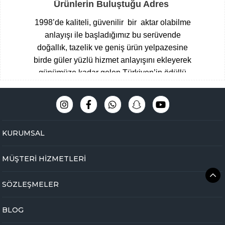
Ürünlerin Buluştuğu Adres
1998’de kaliteli, güvenilir bir aktar olabilme
anlayışı ile başladığımız bu serüvende
doğallık, tazelik ve geniş ürün yelpazesine
birde güler yüzlü hizmet anlayışını ekleyerek
günümüze kadar gelen Türkiyen’in ödüllü
aktarları arasına giren Çengelköy
Baharatçısı, şimdide Bakbunatural ailesi
olarak online mağazamız ile hizmet
vermekteyiz.
Müşteri memnuniyeti
KURUMSAL
odaklı,eğitimli ve tecrübeli uzman kadromuz
ile hijyen ve üstün kalite standartlarını ön
MÜŞTERİ HİZMETLERİ
planda tutarak Çengelköy mağazamızda
yakaladığımız başarıyı online olarak
SÖZLEŞMELER
bakbunatural.com güvencesi ile devam
ettirmekteyiz.
BLOG
Online aktarınız bir tık ile kapınızda …