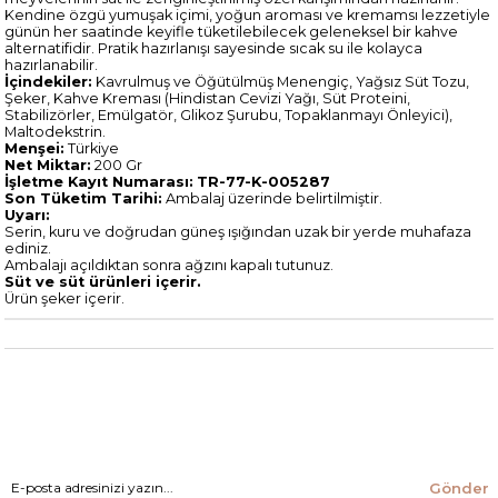
Kendine özgü yumuşak içimi, yoğun aroması ve kremamsı lezzetiyle
günün her saatinde keyifle tüketilebilecek geleneksel bir kahve
alternatifidir. Pratik hazırlanışı sayesinde sıcak su ile kolayca
hazırlanabilir.
İçindekiler:
Kavrulmuş ve Öğütülmüş Menengiç, Yağsız Süt Tozu,
Şeker, Kahve Kreması (Hindistan Cevizi Yağı, Süt Proteini,
Stabilizörler, Emülgatör, Glikoz Şurubu, Topaklanmayı Önleyici),
Maltodekstrin.
Menşei:
Türkiye
Net Miktar:
200 Gr
İşletme Kayıt Numarası:
TR-77-K-005287
Son Tüketim Tarihi:
Ambalaj üzerinde belirtilmiştir.
Uyarı:
Serin, kuru ve doğrudan güneş ışığından uzak bir yerde muhafaza
ediniz.
Ambalajı açıldıktan sonra ağzını kapalı tutunuz.
Süt ve süt ürünleri içerir.
Ürün şeker içerir.
Gönder