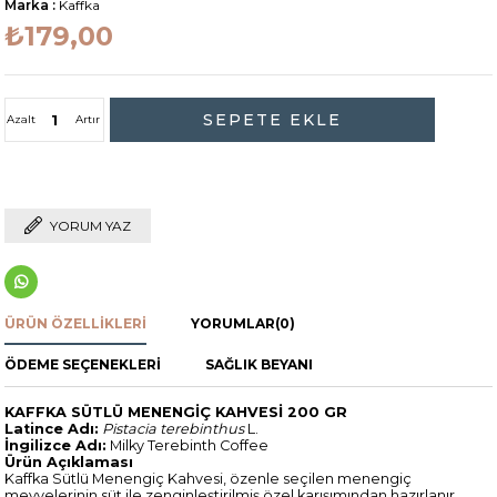
Marka
:
Kaffka
₺179,00
Azalt
Artır
YORUM YAZ
ÜRÜN ÖZELLIKLERI
YORUMLAR
(0)
ÖDEME SEÇENEKLERI
SAĞLIK BEYANI
KAFFKA SÜTLÜ MENENGİÇ KAHVESİ 200 GR
Latince Adı:
Pistacia terebinthus
L.
İngilizce Adı:
Milky Terebinth Coffee
Ürün Açıklaması
Kaffka Sütlü Menengiç Kahvesi, özenle seçilen menengiç
meyvelerinin süt ile zenginleştirilmiş özel karışımından hazırlanır.