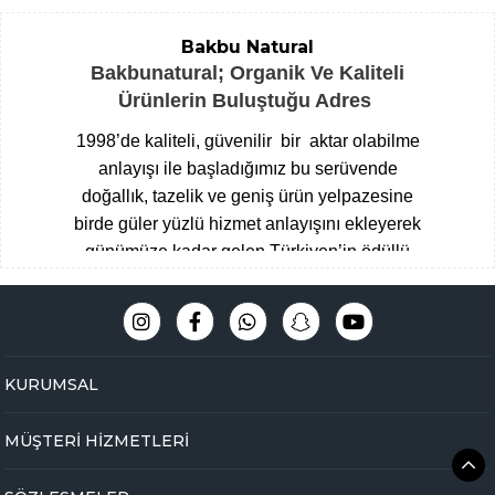
Bakbu Natural
Bakbunatural; Organik Ve Kaliteli
Ürünlerin Buluştuğu Adres
1998’de kaliteli, güvenilir bir aktar olabilme
anlayışı ile başladığımız bu serüvende
doğallık, tazelik ve geniş ürün yelpazesine
birde güler yüzlü hizmet anlayışını ekleyerek
günümüze kadar gelen Türkiyen’in ödüllü
aktarları arasına giren Çengelköy
Baharatçısı, şimdide Bakbunatural ailesi
olarak online mağazamız ile hizmet
vermekteyiz.
Müşteri memnuniyeti
KURUMSAL
odaklı,eğitimli ve tecrübeli uzman kadromuz
ile hijyen ve üstün kalite standartlarını ön
MÜŞTERİ HİZMETLERİ
planda tutarak Çengelköy mağazamızda
yakaladığımız başarıyı online olarak