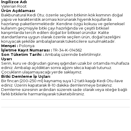
İngilizce Adı
Valerian Root
Ürün Açıklaması
Bakbunatural Kedi Otu; özenle seçilen bitkinin kök kısmının doğal
yapısı ve karakteristik aroması korunarak hijyenik koşullarda
hazırlanıp paketlenmektedir. Kendine özgü kokusu ve geleneksel
kullanım geçmişiyle bitki çayı hazırlığında ve çeşitli bitkisel
karışımlarda tercih edilen doğal bir bitkisel üründür. Kalite
standartlarına uygun olarak özenle seçilen ürün, doğal tazeliğini
koruyacak şekilde ambalajlanarak tüketicilere sunulmaktadır.
Menşei :
Polonya
İşletme Kayıt Numarası :
TR-34-K-014562
Son Tüketim Tarihi :
Ambalaj üzerinde belirtilmiştir.
Uyarı
Serin, kuru ve doğrudan güneş ışığından uzak bir ortamda muhafaza
ediniz. Ambalajı açıldıktan sonra ağzını sıkıca kapalı tutunuz.
Çocukların ulaşamayacağı yerde saklayınız.
Bitki Demleme İp Uçları
Bir fincan (200–250 ml) kaynamış suya 1-2 tatlı kaşığı Kedi Otu ilave
ediniz. Üzerini kapatarak 8-10 dakika demlenmeye bırakınız.
Demleme süresinin ardından süzerek sade olarak veya isteğe bağlı
farklı bitkilerle harmanlayarak tüketebilirsiniz.