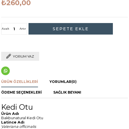
₺260,00
Azalt
Artır
YORUM YAZ
ÜRÜN ÖZELLIKLERI
YORUMLAR
(0)
ÖDEME SEÇENEKLERI
SAĞLIK BEYANI
Kedi Otu
Ürün Adı
Bakbunatural Kedi Otu
Latince Adı
Valeriana officinalis