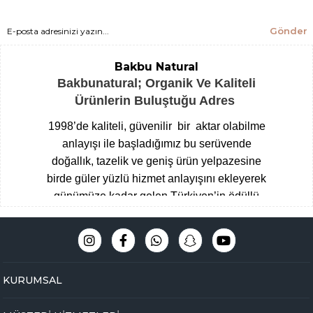
Gönder
Bakbu Natural
Bakbunatural; Organik Ve Kaliteli
Ürünlerin Buluştuğu Adres
1998’de kaliteli, güvenilir bir aktar olabilme
anlayışı ile başladığımız bu serüvende
doğallık, tazelik ve geniş ürün yelpazesine
birde güler yüzlü hizmet anlayışını ekleyerek
günümüze kadar gelen Türkiyen’in ödüllü
aktarları arasına giren Çengelköy
Baharatçısı, şimdide Bakbunatural ailesi
olarak online mağazamız ile hizmet
vermekteyiz.
Müşteri memnuniyeti
KURUMSAL
odaklı,eğitimli ve tecrübeli uzman kadromuz
ile hijyen ve üstün kalite standartlarını ön