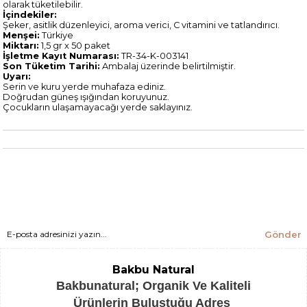
olarak tüketilebilir.
İçindekiler:
Şeker, asitlik düzenleyici, aroma verici, C vitamini ve tatlandırıcı.
Menşei:
Türkiye
Miktarı:
1,5 gr x 50 paket
İşletme Kayıt Numarası:
TR-34-K-003141
Son Tüketim Tarihi:
Ambalaj üzerinde belirtilmiştir.
Uyarı:
Serin ve kuru yerde muhafaza ediniz.
Doğrudan güneş ışığından koruyunuz.
Çocukların ulaşamayacağı yerde saklayınız.
Gönder
Bakbu Natural
Bakbunatural; Organik Ve Kaliteli
Ürünlerin Buluştuğu Adres