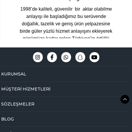
1998’de kaliteli, güvenilir bir aktar olabilme
anlayışı ile başladığımız bu serüvende
doğallık, tazelik ve geniş ürün yelpazesine
birde güler yüzlü hizmet anlayışını ekleyerek
günümüze kadar gelen Türkiyen’in ödüllü
aktarları arasına giren Çengelköy
Baharatçısı, şimdide Bakbunatural ailesi
olarak online mağazamız ile hizmet
vermekteyiz.
Müşteri memnuniyeti
KURUMSAL
odaklı,eğitimli ve tecrübeli uzman kadromuz
ile hijyen ve üstün kalite standartlarını ön
MÜŞTERİ HİZMETLERİ
planda tutarak Çengelköy mağazamızda
yakaladığımız başarıyı online olarak
SÖZLEŞMELER
bakbunatural.com güvencesi ile devam
ettirmekteyiz.
BLOG
Online aktarınız bir tık ile kapınızda …
Yöresel gıdalardan
, zamanında toplanan