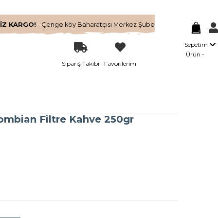
İZ KARGO!
- Çengelköy Baharatçısı Merkez Şube
Sepetim
Ürün
Sipariş Takibi
Favorilerim
mbian Filtre Kahve 250gr