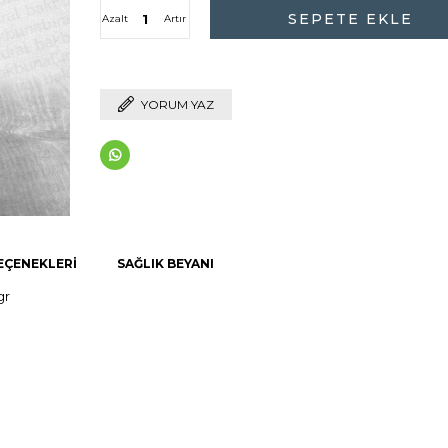
Azalt
Artır
YORUM YAZ
EÇENEKLERI
SAĞLIK BEYANI
gr