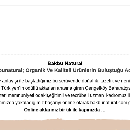
Bakbu Natural
unatural; Organik Ve Kaliteli Ürünlerin Buluştuğu 
me anlayışı ile başladığımız bu serüvende doğallık, tazelik ve ge
ürkiyen’in ödüllü aktarları arasına giren Çengelköy Baharatçıs
eri memnuniyeti odaklı,eğitimli ve tecrübeli uzman kadromuz ile
ızda yakaladığımız başarıyı online olarak bakbunatural.com g
Online aktarınız bir tık ile kapınızda …
lanan
bitkilere
,
arı ürünlerinden
,
baharat çeşitlerine
,
glutensi
m çeşitlerine
,
bitkisel form
ve
detoks ürünlerinden
,
mineralli