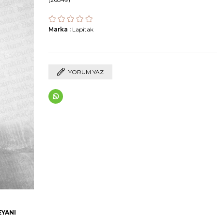
Marka
:
Lapitak
YORUM YAZ
EYANI