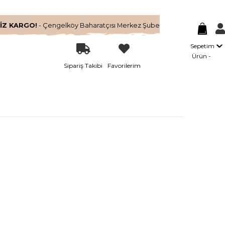
İZ KARGO!
- Çengelköy Baharatçısı Merkez Şube
Sepetim
Ürün
Sipariş Takibi
Favorilerim
l