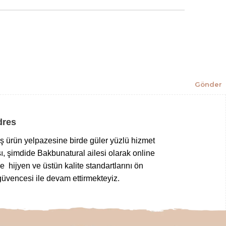
Gönder
Adres
niş ürün yelpazesine birde güler yüzlü hizmet
ı, şimdide Bakbunatural ailesi olarak online
 hijyen ve üstün kalite standartlarını ön
üvencesi ile devam ettirmekteyiz.
z gıdalardan
,
taptaze kuruyemişlere
,
 tuz çeşitlerine
,
bitkisel sabunlardan