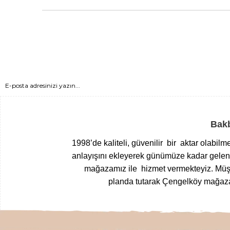
Bakb
1998’de kaliteli, güvenilir bir aktar olabil
anlayışını ekleyerek günümüze kadar gelen T
mağazamız ile hizmet vermekteyiz.
Müşt
planda tutarak Çengelköy mağazam
Yöresel gıdalardan
, zamanında top
kurutulmuş meyvelerden
, nefis
loku