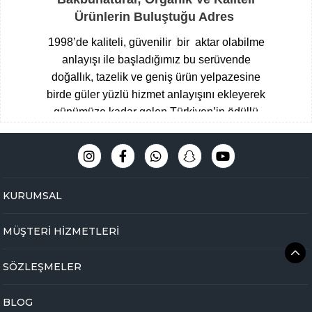
Ürünlerin Buluştuğu Adres
1998’de kaliteli, güvenilir bir aktar olabilme
anlayışı ile başladığımız bu serüvende
doğallık, tazelik ve geniş ürün yelpazesine
birde güler yüzlü hizmet anlayışını ekleyerek
günümüze kadar gelen Türkiyen’in ödüllü
aktarları arasına giren Çengelköy
Baharatçısı, şimdide Bakbunatural ailesi
olarak online mağazamız ile hizmet
vermekteyiz.
Müşteri memnuniyeti
KURUMSAL
odaklı,eğitimli ve tecrübeli uzman kadromuz
ile hijyen ve üstün kalite standartlarını ön
MÜŞTERİ HİZMETLERİ
planda tutarak Çengelköy mağazamızda
yakaladığımız başarıyı online olarak
SÖZLEŞMELER
bakbunatural.com güvencesi ile devam
ettirmekteyiz.
BLOG
Online aktarınız bir tık ile kapınızda …