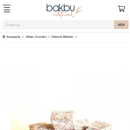
MENU
Anasayfa
Aktar Ürünleri
Dökme Bitkiler