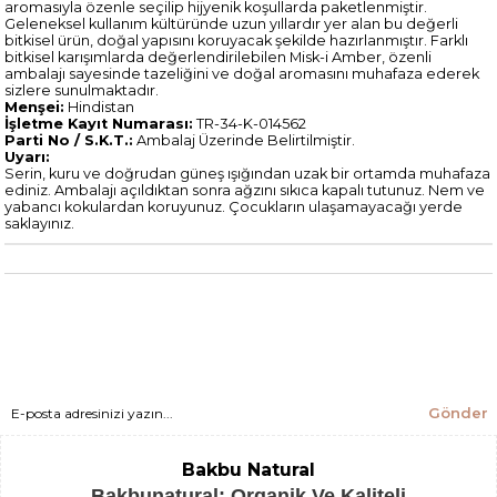
aromasıyla özenle seçilip hijyenik koşullarda paketlenmiştir.
Geleneksel kullanım kültüründe uzun yıllardır yer alan bu değerli
bitkisel ürün, doğal yapısını koruyacak şekilde hazırlanmıştır. Farklı
bitkisel karışımlarda değerlendirilebilen Misk-i Amber, özenli
ambalajı sayesinde tazeliğini ve doğal aromasını muhafaza ederek
sizlere sunulmaktadır.
Menşei:
Hindistan
İşletme Kayıt Numarası:
TR-34-K-014562
Parti No / S.K.T.:
Ambalaj Üzerinde Belirtilmiştir.
Uyarı:
Serin, kuru ve doğrudan güneş ışığından uzak bir ortamda muhafaza
ediniz. Ambalajı açıldıktan sonra ağzını sıkıca kapalı tutunuz. Nem ve
yabancı kokulardan koruyunuz. Çocukların ulaşamayacağı yerde
saklayınız.
Gönder
Bakbu Natural
Bakbunatural; Organik Ve Kaliteli