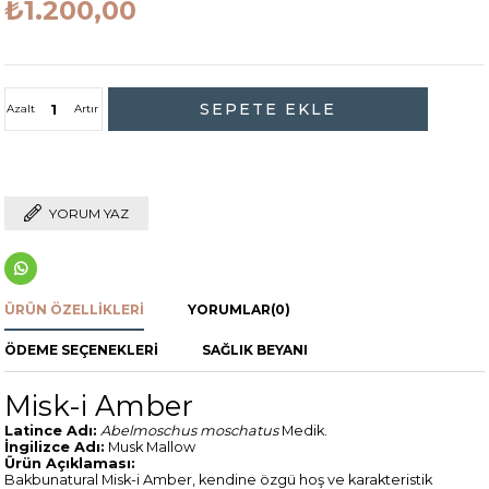
₺1.200,00
Azalt
Artır
YORUM YAZ
ÜRÜN ÖZELLIKLERI
YORUMLAR
(0)
ÖDEME SEÇENEKLERI
SAĞLIK BEYANI
Misk-i Amber
Latince Adı:
Abelmoschus moschatus
Medik.
İngilizce Adı:
Musk Mallow
Ürün Açıklaması:
Bakbunatural Misk-i Amber, kendine özgü hoş ve karakteristik