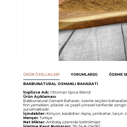
ÜRÜN ÖZELLIKLERI
YORUMLAR
(0)
ÖDEME S
BAKBUNATURAL OSMANLI BAHARATI
İngilizce Adı:
Ottoman Spice Blend
Ürün Açıklaması
Bakbunatural Osmanlı Baharatı, özenle seçilen baharatların
fırın yemekleri, pilavlar ve çeşitli yöresel tariflerde zen
sunulmaktadır.
İçindekiler:
Kimyon, karabiber, kişniş, yenibahar, tarçın, z
Menşei:
Türkiye
Net Miktar:
Ambalaj üzerinde belirtilmiştir.
İşletme Kayıt Numarası:
TR-34-K-014562