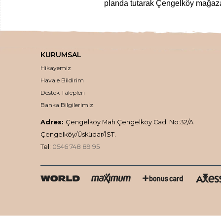
planda tutarak Çengelköy mağazam
Yöresel gıdalardan
, zamanında top
kurutulmuş meyvelerden
, nefis
loku
KURUMSAL
,
inceltici
,
sıkışlaştırıcı kremlere
,
doğal k
Hikayemiz
doğal ve en taze haliyle kalit
Havale Bildirim
En 
Destek Talepleri
Banka Bilgilerimiz
Üstelik ücretsiz kargo
Adres:
Çengelköy Mah.Çengelköy Cad. No:32/A
Çengelköy/Üsküdar/İST.
Tel:
0546 748 89 95
Tüm siparişleriniz