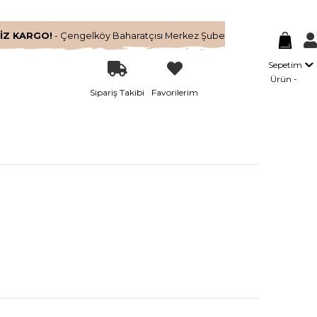
İZ KARGO!
- Çengelköy Baharatçısı Merkez Şube
Sepetim
Ürün
Sipariş Takibi
Favorilerim