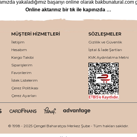
ızda yakaladığımız başarıyı online olarak bakbunatural.com g
Online aktarınız bir tık ile kapınızda …
lanan
bitkilere
,
arı ürünlerinden
,
baharat çeşitlerine
,
glutensi
m çeşitlerine
,
bitkisel form
ve
detoks ürünlerinden
,
mineralli
MÜŞTERİ HİZMETLERİ
SÖZLEŞMELER
ozmetik ürünlerinden
,
tütsü
ve
buhurdanlık çeşitlerine
kadar 
İletişim
Gizlilik ve Güvenlik
eden ödün vermeden bakbunatural.com web sayfamızdan uygun fiya
Hesabım
İptal & İade Şartları
kaliteli aktar ürünleri, en uygun fiyatlar ile online olarak bur
Kargo Takibi
KVK Aydınlatma Metni
Siparişlerim
Kaliteli ve en uygun fiyatlar ile avantaj sağlıyoruz.
 seçeneği, kampanya ve indirim fırsatlarımız ile alışverişinizi a
Favorilerim
İstek Listelerim
Aynı Gün Kargoya Teslim Ediyoruz
Çerez Politikası
i kargo çalışma saatlerine göre aynı gün özenle paketleyip karg
Çerez Ayarları
Keyifli Alışverişler Dileriz.
“Bakbunatural – Çengelköy Baharatçısı”
© 1998 - 2025 Çengel Baharatçısı Merkez Şube - Tüm hakları saklıdır.