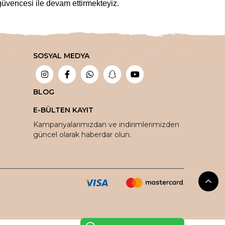
üvencesi ile devam ettirmekteyiz.
z gıdalardan
,
taptaze kuruyemişlere
,
 tuz çeşitlerine
,
bitkisel sabunlardan
SOSYAL MEDYA
bir aktarda aradığınız tüm şifalı ürünleri en
tlar ile sipariş edebilirsiniz.
ada!
BLOG
E-BÜLTEN KAYIT
vantaja dönüştürüyoruz.
Kampanyalarımızdan ve indirimlerimizden
güncel olarak haberdar olun.
oya teslim ediyoruz