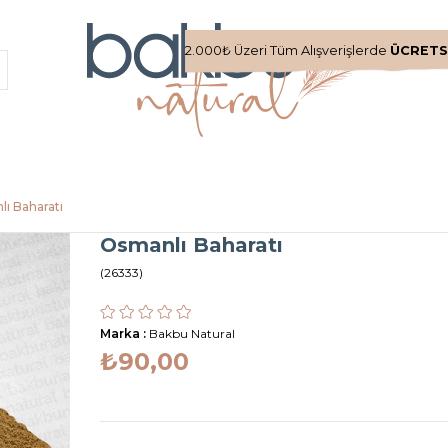
2.000₺ Üzeri Tüm Alışverişlerde
ÜCRETS
ı Baharatı
Osmanlı Baharatı
(26333)
Marka
:
Bakbu Natural
₺90,00