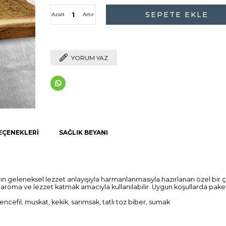
Azalt
Artır
YORUM YAZ
EÇENEKLERI
SAĞLIK BEYANI
 geleneksel lezzet anlayışıyla harmanlanmasıyla hazırlanan özel bir çeş
gin aroma ve lezzet katmak amacıyla kullanılabilir. Uygun koşullarda pak
encefil, muskat, kekik, sarımsak, tatlı toz biber, sumak