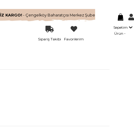
İZ KARGO!
- Çengelköy Baharatçısı Merkez Şube
Sepetim
Ürün
Sipariş Takibi
Favorilerim