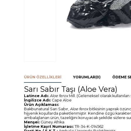
ÜRÜN ÖZELLIKLERI
YORUMLAR
(0)
ÖDEME S
Sarı Sabır Taşı (Aloe Vera)
Latince Adı:
Aloe ferox
Mill. (Geleneksel olarak kullanılan 
İngilizce Adı:
Cape Aloe
Ürün Açıklaması:
Bakbunatural Sarı Sabır,
Aloe ferox
bitkisinin yaprak özünd
hijyenik koşullarda paketlenmiştir. Kendine özgü karakteri
ambalajlanan ürün, tazeliğini koruyacak şekilde sizlere s
Menşei:
Güney Afrika
İşletme Kayıt Numarası:
TR-34-K-014562
Parti No / S.K.T.:
Ambalaj Üzerinde Belirtilmiştir.