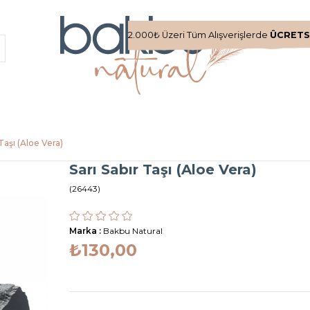
2.000₺ Üzeri Tüm Alışverişlerde
ÜCRETS
 Taşı (Aloe Vera)
Sarı Sabır Taşı (Aloe Vera)
(26443)
Marka
:
Bakbu Natural
₺130,00