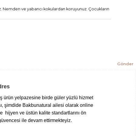
unuz. Nemden ve yabancı kokulardan koruyunuz. Çocukların
Gönder
Adres
niş ürün yelpazesine birde güler yüzlü hizmet
ı, şimdide Bakbunatural ailesi olarak online
 hijyen ve üstün kalite standartlarını ön
üvencesi ile devam ettirmekteyiz.