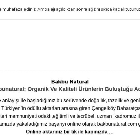
 muhafaza ediniz. Ambalajı açıldıktan sonra ağzını sıkıca kapalı tut
Bakbu Natural
unatural; Organik Ve Kaliteli Ürünlerin Buluştuğu 
me anlayışı ile başladığımız bu serüvende doğallık, tazelik ve ge
ürkiyen’in ödüllü aktarları arasına giren Çengelköy Baharatçıs
eri memnuniyeti odaklı,eğitimli ve tecrübeli uzman kadromuz ile
ızda yakaladığımız başarıyı online olarak bakbunatural.com g
Online aktarınız bir tık ile kapınızda …