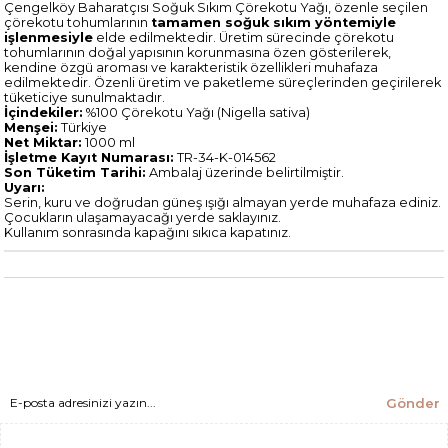
Çengelköy Baharatçısı Soğuk Sıkım Çörekotu Yağı, özenle seçilen
çörekotu tohumlarının
tamamen soğuk sıkım yöntemiyle
işlenmesiyle
elde edilmektedir. Üretim sürecinde çörekotu
tohumlarının doğal yapısının korunmasına özen gösterilerek,
kendine özgü aroması ve karakteristik özellikleri muhafaza
edilmektedir. Özenli üretim ve paketleme süreçlerinden geçirilerek
tüketiciye sunulmaktadır.
İçindekiler:
%100 Çörekotu Yağı (Nigella sativa)
Menşei:
Türkiye
Net Miktar:
1000 ml
İşletme Kayıt Numarası:
TR-34-K-014562
Son Tüketim Tarihi:
Ambalaj üzerinde belirtilmiştir.
Uyarı:
Serin, kuru ve doğrudan güneş ışığı almayan yerde muhafaza ediniz.
Çocukların ulaşamayacağı yerde saklayınız.
Kullanım sonrasında kapağını sıkıca kapatınız.
Gönder