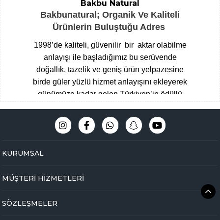
Bakbu Natural
Bakbunatural; Organik Ve Kaliteli
Ürünlerin Buluştuğu Adres
1998’de kaliteli, güvenilir bir aktar olabilme
anlayışı ile başladığımız bu serüvende
doğallık, tazelik ve geniş ürün yelpazesine
birde güler yüzlü hizmet anlayışını ekleyerek
günümüze kadar gelen Türkiyen’in ödüllü
aktarları arasına giren Çengelköy
Baharatçısı, şimdide Bakbunatural ailesi
olarak online mağazamız ile hizmet
vermekteyiz.
Müşteri memnuniyeti
KURUMSAL
odaklı,eğitimli ve tecrübeli uzman kadromuz
ile hijyen ve üstün kalite standartlarını ön
MÜŞTERİ HİZMETLERİ
planda tutarak Çengelköy mağazamızda
yakaladığımız başarıyı online olarak
SÖZLEŞMELER
bakbunatural.com güvencesi ile devam
ettirmekteyiz.