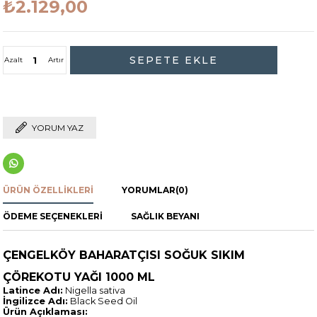
₺2.129,00
Azalt
Artır
YORUM YAZ
ÜRÜN ÖZELLIKLERI
YORUMLAR
(0)
ÖDEME SEÇENEKLERI
SAĞLIK BEYANI
ÇENGELKÖY BAHARATÇISI SOĞUK SIKIM
ÇÖREKOTU YAĞI 1000 ML
Latince Adı:
Nigella sativa
İngilizce Adı:
Black Seed Oil
Ürün Açıklaması: