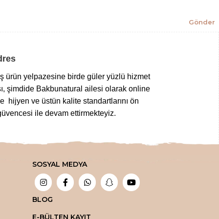
Gönder
Adres
niş ürün yelpazesine birde güler yüzlü hizmet
ı, şimdide Bakbunatural ailesi olarak online
 hijyen ve üstün kalite standartlarını ön
üvencesi ile devam ettirmekteyiz.
z gıdalardan
,
taptaze kuruyemişlere
,
 tuz çeşitlerine
,
bitkisel sabunlardan
SOSYAL MEDYA
bir aktarda aradığınız tüm şifalı ürünleri en
tlar ile sipariş edebilirsiniz.
ada!
BLOG
E-BÜLTEN KAYIT