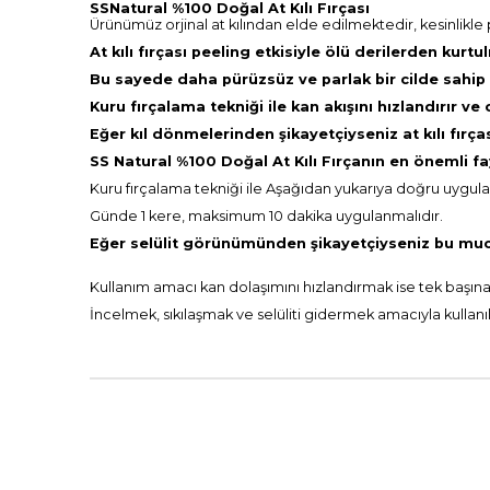
SSNatural %100 Doğal At Kılı Fırçası
Ürünümüz orjinal at kılından elde edilmektedir, kesinlikl
At kılı fırçası peeling etkisiyle ölü derilerden kurt
Bu sayede daha pürüzsüz ve parlak bir cilde sahip
Kuru fırçalama tekniği ile kan akışını hızlandırır ve 
Eğer kıl dönmelerinden şikayetçiyseniz at kılı fırç
SS Natural %100 Doğal At Kılı Fırçanın en önemli f
Kuru fırçalama tekniği ile Aşağıdan yukarıya doğru uygula
Günde 1 kere, maksimum 10 dakika uygulanmalıdır.
Eğer selülit görünümünden şikayetçiyseniz bu muci
Kullanım amacı kan dolaşımını hızlandırmak ise tek başına
İncelmek, sıkılaşmak ve selüliti gidermek amacıyla kullanıla