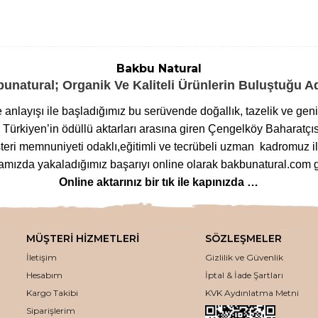
Bakbu Natural
unatural; Organik Ve Kaliteli Ürünlerin Buluştuğu 
me anlayışı ile başladığımız bu serüvende doğallık, tazelik ve ge
ürkiyen’in ödüllü aktarları arasına giren Çengelköy Baharatçıs
eri memnuniyeti odaklı,eğitimli ve tecrübeli uzman kadromuz ile
ızda yakaladığımız başarıyı online olarak bakbunatural.com g
Online aktarınız bir tık ile kapınızda …
lanan
bitkilere
,
arı ürünlerinden
,
baharat çeşitlerine
,
glutensi
m çeşitlerine
,
bitkisel form
ve
detoks ürünlerinden
,
mineralli
MÜŞTERİ HİZMETLERİ
SÖZLEŞMELER
ozmetik ürünlerinden
,
tütsü
ve
buhurdanlık çeşitlerine
kadar 
İletişim
Gizlilik ve Güvenlik
eden ödün vermeden bakbunatural.com web sayfamızdan uygun fiya
Hesabım
İptal & İade Şartları
kaliteli aktar ürünleri, en uygun fiyatlar ile online olarak bur
Kargo Takibi
KVK Aydınlatma Metni
Siparişlerim
Kaliteli ve en uygun fiyatlar ile avantaj sağlıyoruz.