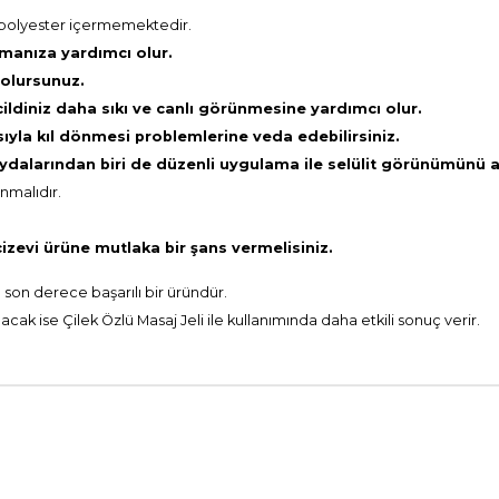
e polyester içermemektedir.
ulmanıza yardımcı olur.
 olursunuz.
cildiniz daha sıkı ve c
anlı görünmesine yardımcı olur.
asıyla kıl dönmesi problemlerine veda edebilirsiniz.
aydalarından biri de düzenli uygulama ile selülit görünümünü 
nmalıdır.
zevi ürüne mutlaka bir şans vermelisiniz.
 son derece başarılı bir üründür.
cak ise Çilek Özlü Masaj Jeli ile kullanımında daha etkili sonuç verir.