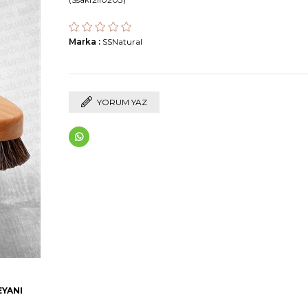
Marka
:
SSNatural
YORUM YAZ
EYANI