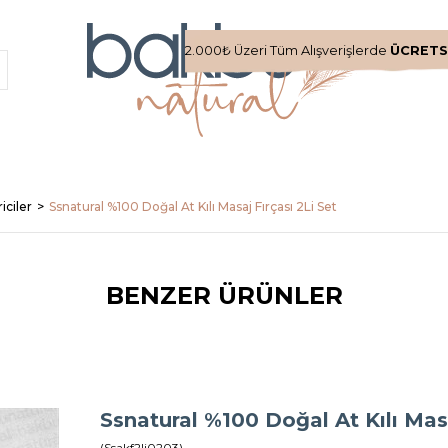
2.000₺ Üzeri Tüm Alışverişlerde
ÜCRETS
riciler
Ssnatural %100 Doğal At Kılı Masaj Fırçası 2Li Set
BENZER ÜRÜNLER
Ssnatural %100 Doğal At Kılı Masa
(Ssakf2li0203)