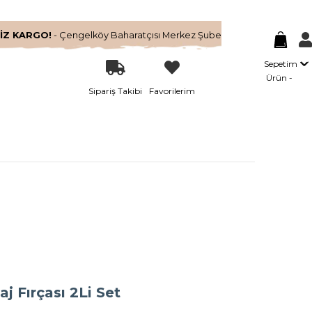
İZ KARGO!
- Çengelköy Baharatçısı Merkez Şube
Sepetim
Ürün
Sipariş Takibi
Favorilerim
j Fırçası 2Li Set