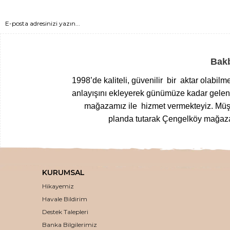
Bakb
1998’de kaliteli, güvenilir bir aktar olabil
anlayışını ekleyerek günümüze kadar gelen T
mağazamız ile hizmet vermekteyiz.
Müşt
planda tutarak Çengelköy mağazam
Yöresel gıdalardan
, zamanında top
kurutulmuş meyvelerden
, nefis
loku
KURUMSAL
,
inceltici
,
sıkışlaştırıcı kremlere
,
doğal k
Hikayemiz
doğal ve en taze haliyle kalit
Havale Bildirim
En 
Destek Talepleri
Banka Bilgilerimiz