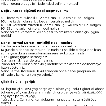
ile desteklenmesini tavsiye ederiz.
Hijyen ürünü olduğu için iade kabul edilmemektedir.
Doğru Korse ölçümü nasıl seçmeyelim?
M-L korsemiz: Yükseklik :22 cm Uzunluk :115 cm dir. Bel Bölgesi
95cm'e kadar olanlar bu bedeni tercih etmelidir.
XL_XXL korsemiz: Yükseklik:22 cm Uzunluğu:140 cm dir. Bel bölgesi
95-125 cm olanlar için tercih edilmelidir.
Nano termal korsemiz Bel bölgesi 125 cm üzeri olanlar için uygun
değildir.
Nano Termal Korse Temizliği Nasıl Yapılır?
Her kullanımdan sonra nemli bir bez ile silinmelidir.
10 günde bir bebek şampuanı ile narin bir şekilde elde yıkandıktan
sonra iyice durulayarak sıkmadan sererek kurutulmalıdır.
Direk güneş ışığına sermeyiniz.
Çamaşır makinesinde yıkamayınız.
‘Nano Termal Korsenizi takıp çıkartırken tırnaklarınızla delmemeye
özen gösteriniz’
Nano Termal Korsenizi ilk kullanımdan önce bebe şampuanı ile
elinizde yıkamanızı tavsiye ederiz.’
Çilek özlü jel İçeriği:
Sıkılaştırıcı çilek özü, yağ parçalayıcı biber yağı, selülit giderici lahana
tohumu yağı, kan dolaşımını hızlandırıcı biberiye yağı, pürüzsüzlüğü
sağlayan portakal yağı,
Yağ yakıcı L-Carnitine, kan dolaşımını rahatlatan susam özlü özel
formül.