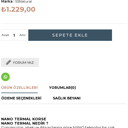
Marka
:
SSNatural
₺1.229,00
Azalt
Artır
YORUM YAZ
ÜRÜN ÖZELLIKLERI
YORUMLAR
(0)
ÖDEME SEÇENEKLERI
SAĞLIK BEYANI
NANO TERMAL KORSE
NANO TERMAL NEDİR ?
Günümüzün istek ve ihtiyaçlarına göre NANO teknoloji bir çok