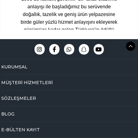
anlayışı ile başladığımız bu serüvende
doğallık, tazelik ve geniş ürün yelpazesine
birde güler yüzlü hizmet anlayışını ekleyerek
günümüze kadar gelen Türkiyen’in ödüllü
aktarları arasına giren Çengelköy
Baharatçısı, şimdide Bakbunatural ailesi
olarak online mağazamız ile hizmet
vermekteyiz.
Müşteri memnuniyeti
KURUMSAL
odaklı,eğitimli ve tecrübeli uzman kadromuz
ile hijyen ve üstün kalite standartlarını ön
MÜŞTERİ HİZMETLERİ
planda tutarak Çengelköy mağazamızda
yakaladığımız başarıyı online olarak
SÖZLEŞMELER
bakbunatural.com güvencesi ile devam
ettirmekteyiz.
BLOG
Online aktarınız bir tık ile kapınızda …
Yöresel gıdalardan
, zamanında toplanan
E-BÜLTEN KAYIT
bitkilere
,
arı ürünlerinden
,
baharat