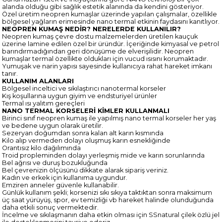
alanda olduğu gibi sağlık estetik alanında da kendini gösteriyor.
Özel üretim neopren kumaşlar üzerinde yapılan çalışmalar, özellikle
bölgesel yağların erimesinde nano termal etkinin faydasını kanıtlıyor.
NEOPREN KUMAŞ NEDİR? NERELERDE KULLANILIR?
Neopren kumaş çevre dostu malzemelerden üretilen kauçuk
üzerine lamine edilen özel bir üründür. İçeriğinde kimyasal ve petrol
barındırmadığından geri dönüşüme de elverişilidir. Neopren
kumaşlar termal özellikte oldukları için vucud ısısını korumaktadır.
Yumuşak ve narin yapısı sayesinde kullanıcıya rahat hareket imkanı
tanır.
KULLANIM ALANLARI
Bölgesel inceltici ve sıkılaştırıcı nanotermal korseler
Kış koşullarına uygun giyim ve endsturiyel ürünler
Termal ısı yalıtım gereçleri
NANO TERMAL KORSELERİ KİMLER KULLANMALI
Birinci sınıf neopren kumaş ile yapılmış nano termal korseler her yaş
ve bedene uygun olarak üretilir.
Sezeryan doğumdan sonra kalan alt karın kısmında
Kilo alıp vermeden dolayı oluşmuş karın esnekliğinde
Orantısız kilo dağılımında
Troid propleminden dolayı yerleşmiş mide ve karın sorunlarında
Bel ağrısı ve duruş bozukluğunda
Bel çevrenizin ölçüsünü dikkate alarak sipariş veriniz.
Kadın ve erkek için kullanıma uygundur.
Emziren anneler güvenle kullanabilir.
Günlük kullanım şekli; korsenizi sıkı sıkıya taktıktan sonra maksimum
üç saat yürüyüş, spor, ev temizliği vb hareket halinde olunduğunda
daha etkili sonuç vermektedir.
İncelme ve sıkılaşmanın daha etkin olması için SSnatural çilek özlü jel