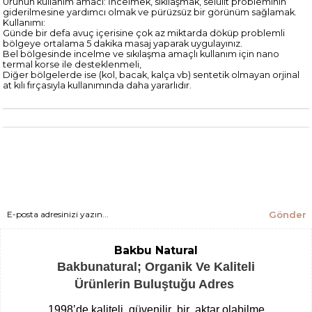
Ürünün kullanım amacı: İncelmek, sıkılaşmak, selülit probleminin
giderilmesine yardımcı olmak ve pürüzsüz bir görünüm sağlamak.
Kullanımı:
Günde bir defa avuç içerisine çok az miktarda döküp problemli
bölgeye ortalama 5 dakika masaj yaparak uygulayınız.
Bel bölgesinde incelme ve sıkılaşma amaçlı kullanım için nano
termal korse ile desteklenmeli,
Diğer bölgelerde ise (kol, bacak, kalça vb) sentetik olmayan orjinal
at kılı fırçasıyla kullanımında daha yararlıdır.
Gönder
Bakbu Natural
Bakbunatural; Organik Ve Kaliteli
Ürünlerin Buluştuğu Adres
1998’de kaliteli, güvenilir bir aktar olabilme