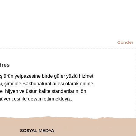
Gönder
Adres
niş ürün yelpazesine birde güler yüzlü hizmet
ı, şimdide Bakbunatural ailesi olarak online
 hijyen ve üstün kalite standartlarını ön
üvencesi ile devam ettirmekteyiz.
z gıdalardan
,
taptaze kuruyemişlere
,
 tuz çeşitlerine
,
bitkisel sabunlardan
SOSYAL MEDYA
bir aktarda aradığınız tüm şifalı ürünleri en