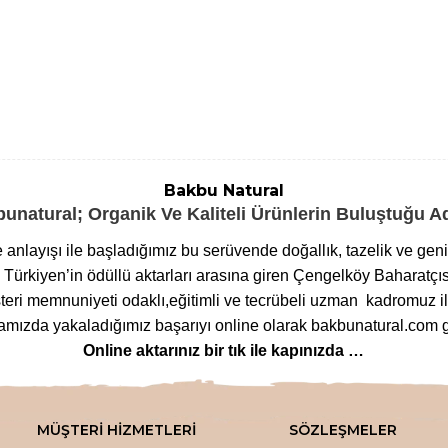
Bakbu Natural
unatural; Organik Ve Kaliteli Ürünlerin Buluştuğu 
me anlayışı ile başladığımız bu serüvende doğallık, tazelik ve ge
ürkiyen’in ödüllü aktarları arasına giren Çengelköy Baharatçıs
eri memnuniyeti odaklı,eğitimli ve tecrübeli uzman kadromuz ile
ızda yakaladığımız başarıyı online olarak bakbunatural.com g
Online aktarınız bir tık ile kapınızda …
lanan
bitkilere
,
arı ürünlerinden
,
baharat çeşitlerine
,
glutensi
m çeşitlerine
,
bitkisel form
ve
detoks ürünlerinden
,
mineralli
MÜŞTERİ HİZMETLERİ
SÖZLEŞMELER
ozmetik ürünlerinden
,
tütsü
ve
buhurdanlık çeşitlerine
kadar 