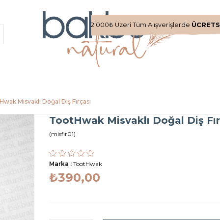
2.000₺ Üzeri Tüm Alışverişlerde
ÜCRETS
Hwak Misvaklı Doğal Diş Fırçası
TootHwak Misvaklı Doğal Diş Fır
(misfır01)
Marka
:
TootHwak
₺390,00