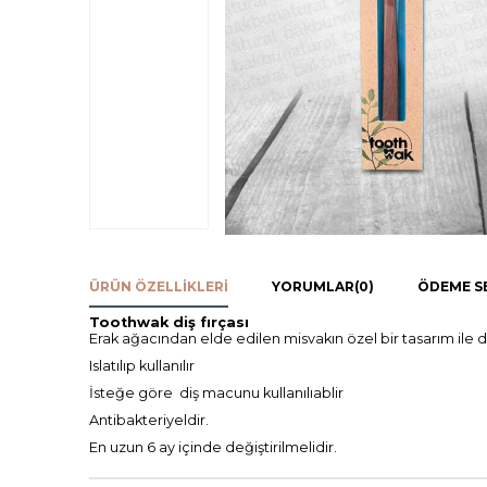
ÜRÜN ÖZELLIKLERI
YORUMLAR
(0)
ÖDEME S
Toothwak diş fırçası
Erak ağacından elde edilen misvakın özel bir tasarım ile d
Islatılıp kullanılır
İsteğe göre diş macunu kullanılıablir
Antibakteriyeldir.
En uzun 6 ay içinde değiştirilmelidir.