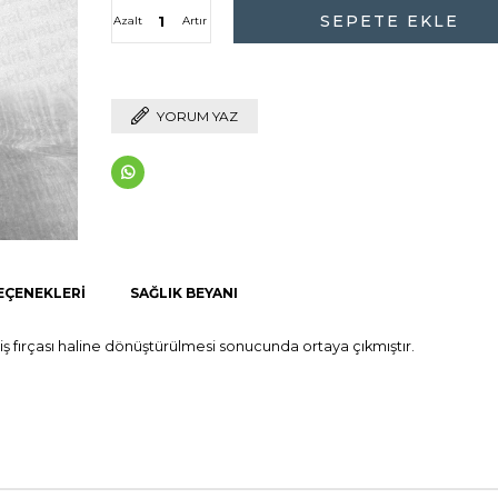
Azalt
Artır
YORUM YAZ
EÇENEKLERI
SAĞLIK BEYANI
iş fırçası haline dönüştürülmesi sonucunda ortaya çıkmıştır.