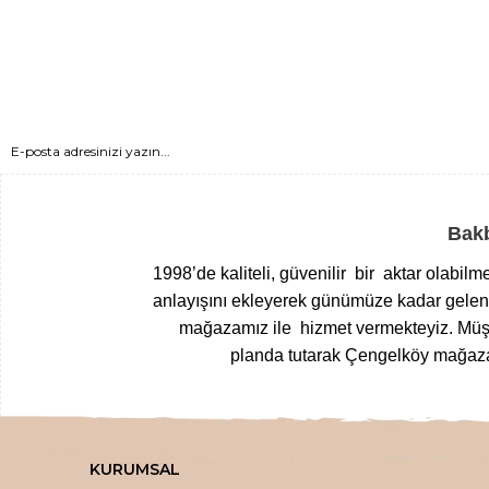
Bakb
1998’de kaliteli, güvenilir bir aktar olabil
anlayışını ekleyerek günümüze kadar gelen T
mağazamız ile hizmet vermekteyiz.
Müşt
planda tutarak Çengelköy mağazam
Yöresel gıdalardan
, zamanında top
kurutulmuş meyvelerden
, nefis
loku
KURUMSAL
,
inceltici
,
sıkışlaştırıcı kremlere
,
doğal k