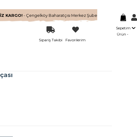
İZ KARGO!
- Çengelköy Baharatçısı Merkez Şube
Sepetim
Ürün
Sipariş Takibi
Favorilerim
çası