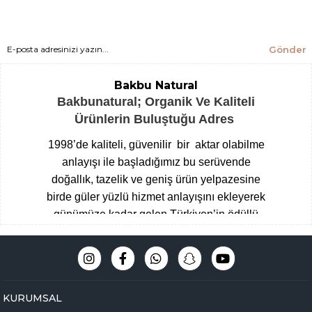
Gönder
Bakbu Natural
Bakbunatural; Organik Ve Kaliteli
Ürünlerin Buluştuğu Adres
1998’de kaliteli, güvenilir bir aktar olabilme
anlayışı ile başladığımız bu serüvende
doğallık, tazelik ve geniş ürün yelpazesine
birde güler yüzlü hizmet anlayışını ekleyerek
günümüze kadar gelen Türkiyen’in ödüllü
aktarları arasına giren Çengelköy
Baharatçısı, şimdide Bakbunatural ailesi
olarak online mağazamız ile hizmet
vermekteyiz.
Müşteri memnuniyeti
KURUMSAL
odaklı,eğitimli ve tecrübeli uzman kadromuz