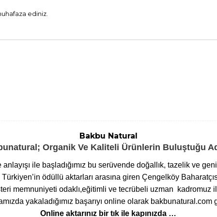
muhafaza ediniz.
Bakbu Natural
unatural; Organik Ve Kaliteli Ürünlerin Buluştuğu 
me anlayışı ile başladığımız bu serüvende doğallık, tazelik ve ge
ürkiyen’in ödüllü aktarları arasına giren Çengelköy Baharatçıs
eri memnuniyeti odaklı,eğitimli ve tecrübeli uzman kadromuz ile
ızda yakaladığımız başarıyı online olarak bakbunatural.com g
Online aktarınız bir tık ile kapınızda …