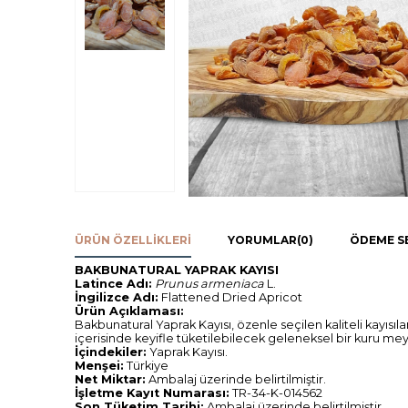
ÜRÜN ÖZELLIKLERI
YORUMLAR
(0)
ÖDEME S
BAKBUNATURAL YAPRAK KAYISI
Latince Adı:
Prunus armeniaca
L.
İngilizce Adı:
Flattened Dried Apricot
Ürün Açıklaması:
Bakbunatural Yaprak Kayısı, özenle seçilen kaliteli kayıs
içerisinde keyifle tüketilebilecek geleneksel bir kuru meyvedi
İçindekiler:
Yaprak Kayısı.
Menşei:
Türkiye
Net Miktar:
Ambalaj üzerinde belirtilmiştir.
İşletme Kayıt Numarası:
TR-34-K-014562
Son Tüketim Tarihi:
Ambalaj üzerinde belirtilmiştir.