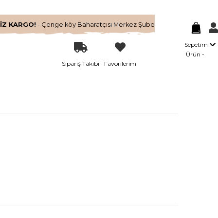
İZ KARGO!
- Çengelköy Baharatçısı Merkez Şube
Sepetim
Ürün
Sipariş Takibi
Favorilerim