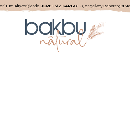
ri Tüm Alışverişlerde
ÜCRETSİZ KARGO!
- Çengelköy Baharatçısı M