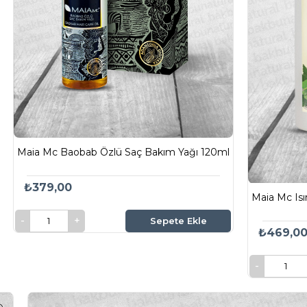
Maia Mc Baobab Özlü Saç Bakım Yağı 120ml
₺379,00
Maia Mc Is
Sepete Ekle
₺469,0