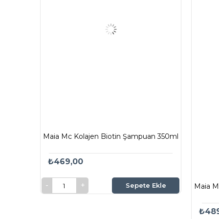
Maia Mc Kolajen Biotin Şampuan 350ml
₺469,00
Sepete Ekle
Maia M
₺48