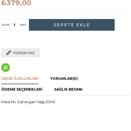
₺379,00
Azalt
Artır
YORUM YAZ
ÜRÜN ÖZELLIKLERI
YORUMLAR
(0)
ÖDEME SEÇENEKLERI
SAĞLIK BEYANI
Maia Mc Saf Argan Yağı 20ml