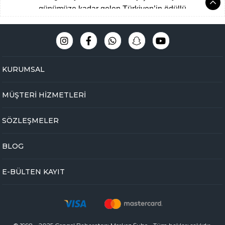
günümüze kadar gelen Türkiyen’in ödüllü
aktarları arasına giren Çengelköy
Baharatçısı, şimdide Bakbunatural ailesi
olarak online mağazamız ile hizmet
vermekteyiz.
Müşteri memnuniyeti
KURUMSAL
odaklı,eğitimli ve tecrübeli uzman kadromuz
ile hijyen ve üstün kalite standartlarını ön
MÜŞTERİ HİZMETLERİ
planda tutarak Çengelköy mağazamızda
yakaladığımız başarıyı online olarak
SÖZLEŞMELER
bakbunatural.com güvencesi ile devam
ettirmekteyiz.
BLOG
Online aktarınız bir tık ile kapınızda …
Yöresel gıdalardan
, zamanında toplanan
E-BÜLTEN KAYIT
bitkilere
,
arı ürünlerinden
,
baharat
çeşitlerine
,
glutensiz gıdalardan
,
taptaze
kuruyemişlere
,
kurutulmuş meyvelerden
,
nefis
lokum çeşitlerine
,
bitkisel form
ve