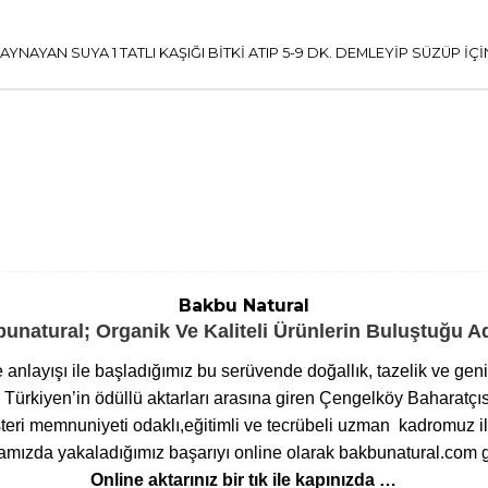
AYAN SUYA 1 TATLI KAŞIĞI BİTKİ ATIP 5-9 DK. DEMLEYİP SÜZÜP İÇİ
Bakbu Natural
unatural; Organik Ve Kaliteli Ürünlerin Buluştuğu 
me anlayışı ile başladığımız bu serüvende doğallık, tazelik ve ge
ürkiyen’in ödüllü aktarları arasına giren Çengelköy Baharatçıs
eri memnuniyeti odaklı,eğitimli ve tecrübeli uzman kadromuz ile
ızda yakaladığımız başarıyı online olarak bakbunatural.com g
Online aktarınız bir tık ile kapınızda …