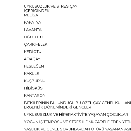
UYKUSUZLUK VE STRES ÇAYI
İÇERİĞİNDEKİ
MELİSA
PAPATYA
LAVANTA
OĞULOTU
ÇARKIFELEK
KEDİOTU
ADAÇAYI
FESLEĞEN
KAKULE
KUŞBURNU
HİBİSKÜS
KANTARON
BİTKİLERİNİN BULUNDUĞU BU ÖZEL ÇAY GENEL KULLANI
ERGENLİK DÖNEMİNDEKİ GENÇLER
UYKUSUSZLUK VE HİPERAKTİVİTE YAŞAYAN ÇOCUKLAR
YOĞUN İŞ TEMPOSU VE STRES İLE MÜCADELE EDEN YETİ
YAŞLILIK VE GENEL SORUNLARDAN ÖTÜRÜ YAŞANAN AŞIR