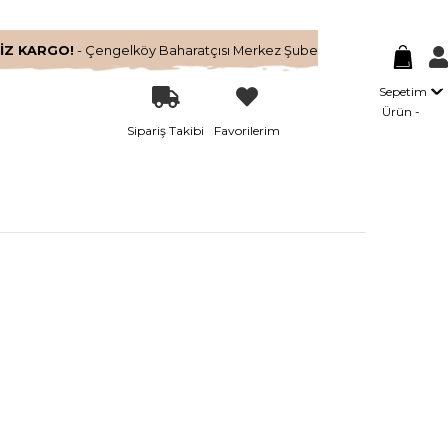
İZ KARGO!
- Çengelköy Baharatçısı Merkez Şube
Sepetim
Ürün
Sipariş Takibi
Favorilerim