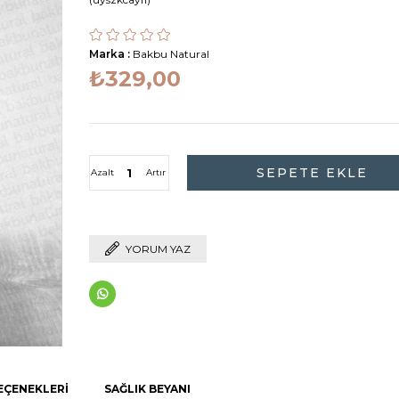
Marka
:
Bakbu Natural
₺329,00
Azalt
Artır
YORUM YAZ
EÇENEKLERI
SAĞLIK BEYANI