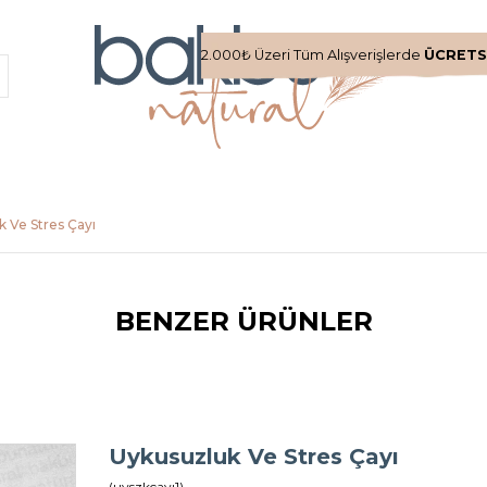
2.000₺ Üzeri Tüm Alışverişlerde
ÜCRETS
 Ve Stres Çayı
BENZER ÜRÜNLER
Uykusuzluk Ve Stres Çayı
(uyszkcayı1)