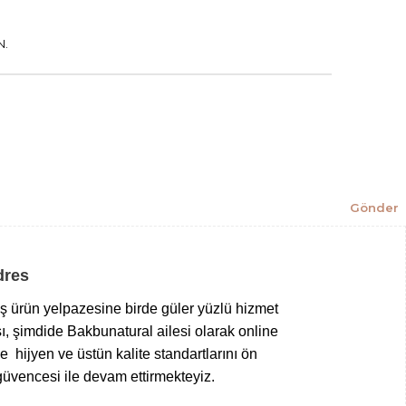
N.
Gönder
Adres
niş ürün yelpazesine birde güler yüzlü hizmet
ı, şimdide Bakbunatural ailesi olarak online
 hijyen ve üstün kalite standartlarını ön
üvencesi ile devam ettirmekteyiz.