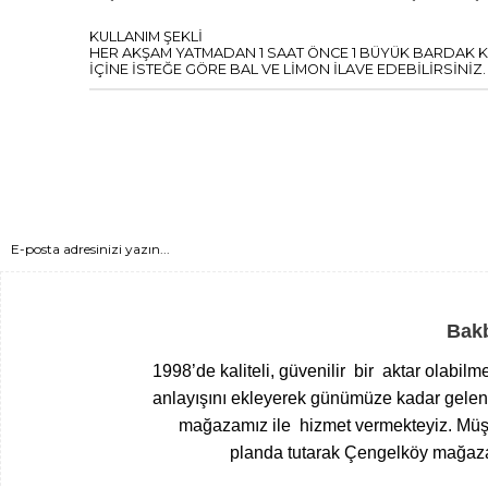
KULLANIM ŞEKLİ
HER AKŞAM YATMADAN 1 SAAT ÖNCE 1 BÜYÜK BARDAK KAYN
İÇİNE İSTEĞE GÖRE BAL VE LİMON İLAVE EDEBİLİRSİNİZ.
Bakb
1998’de kaliteli, güvenilir bir aktar olabil
anlayışını ekleyerek günümüze kadar gelen T
mağazamız ile hizmet vermekteyiz.
Müşt
planda tutarak Çengelköy mağazam